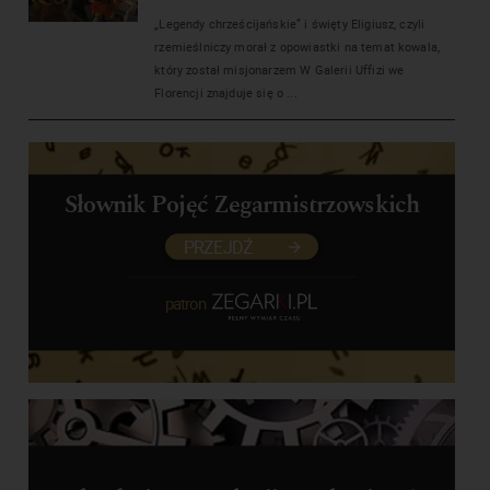
„Legendy chrześcijańskie” i święty Eligiusz, czyli
rzemieślniczy morał z opowiastki na temat kowala,
który został misjonarzem W Galerii Uffizi we
Florencji znajduje się o ...
Słownik Pojęć Zegarmistrzowskich
PRZEJDŹ
patron