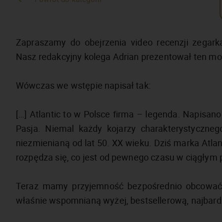
Zapraszamy do obejrzenia video recenzji zegark
Nasz redakcyjny kolega Adrian prezentował ten mod
Wówczas we wstępie napisał tak:
[…] Atlantic to w Polsce firma – legenda. Napisano 
Pasja. Niemal każdy kojarzy charakterystyczneg
niezmienianą od lat 50. XX wieku. Dziś marka Atlanti
rozpędza się, co jest od pewnego czasu w ciągłym 
Teraz mamy przyjemność bezpośrednio obcować 
właśnie wspomnianą wyżej, bestsellerową, najbardzi