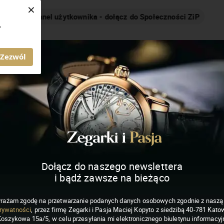
×
Nakręcamy pozytywnie... cały czas!
.
MAGAZYN ZEGARKI I PASJA
Zezwól
Dołącz do naszego newslettera
i bądź zawsze na bieżąco
rażam zgodę na przetwarzanie podanych danych osobowych zgodnie z nasz
rywatności
, przez firmę Zegarki i Pasja Maciej Kopyto z siedzibą 40-781 Katow
Koszykowa 15a/5, w celu przesyłania mi elektronicznego biuletynu informacyj