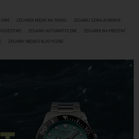
TOWE
ZEGAREK MĘSKI NA PASKU
ZEGARKI SZWAJCARSKIE
ODZIEŻOWE
ZEGARKI AUTOMATYCZNE
ZEGAREK NA PREZENT
E
ZEGARKI MĘSKIE KLASYCZNE