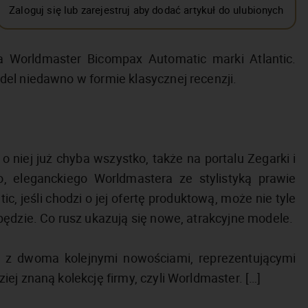
Zaloguj się lub zarejestruj aby dodać artykuł do ulubionych
a Worldmaster Bicompax Automatic marki Atlantic.
el niedawno w formie klasycznej recenzji.
o niej już chyba wszystko, także na portalu Zegarki i
o, eleganckiego Worldmastera ze stylistyką prawie
c, jeśli chodzi o jej ofertę produktową, może nie tyle
pędzie. Co rusz ukazują się nowe, atrakcyjne modele.
z dwoma kolejnymi nowościami, reprezentującymi
ej znaną kolekcję firmy, czyli Worldmaster. […]