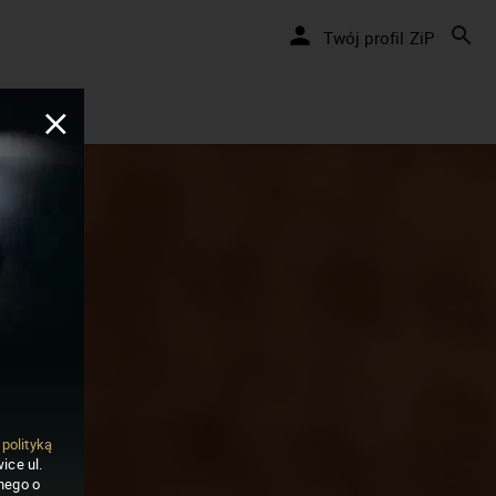
Twój profil ZiP
ą
polityką
ice ul.
nego o