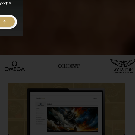
zgodę w
E