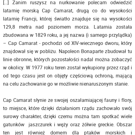
[…] Zanim ruszysz na nurkowanie polecam odwiedzić
latarnię morską Cap Camarat, drugą co do wysokości
latarnię Francji, której światło znajduje się na wysokości
129,8 metra nad poziomem morza. Latarnia została
zbudowana w 1829 roku, a jej nazwa (i samego przylądka)
– Cap Camarat - pochodzi od XIV-wiecznego dworu, który
znajdował się w pobliżu. Napoleon Bonaparte zbudował tu
linie obronne, których pozostałości nadal można zobaczyć
w okolicy. W 1977 roku teren został wykupiony przez rząd i
od tego czasu jest on objęty częściową ochroną, mającą
na celu zachowanie go w możliwie nienaruszonym stanie.
Cap Camarat słynie ze swojej oszałamiającej fauny i flory,
to miejsce, które dzięki działaniom rządu zachowało swój
surowy charakter, dzięki czemu można tam spotkać wiele
gatunków jaszczurek i węży oraz żółwie greckie. Obszar
ten jest również domem dla ptaków morskich i