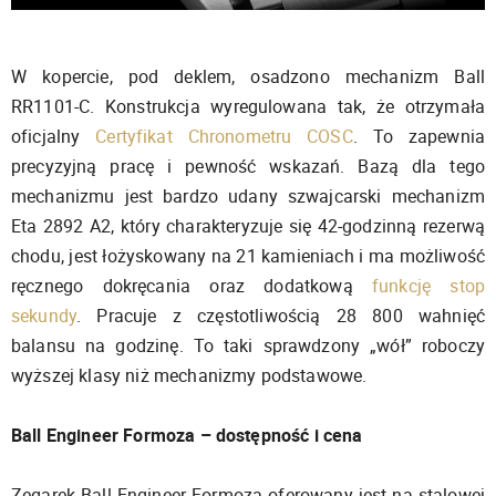
W kopercie, pod deklem, osadzono mechanizm Ball
RR1101-C. Konstrukcja wyregulowana tak, że otrzymała
oficjalny
Certyfikat Chronometru COSC
. To zapewnia
precyzyjną pracę i pewność wskazań. Bazą dla tego
mechanizmu jest bardzo udany szwajcarski mechanizm
Eta 2892 A2, który charakteryzuje się 42-godzinną rezerwą
chodu, jest łożyskowany na 21 kamieniach i ma możliwość
ręcznego dokręcania oraz dodatkową
funkcję stop
sekundy
. Pracuje z częstotliwością 28 800 wahnięć
balansu na godzinę. To taki sprawdzony „wół” roboczy
wyższej klasy niż mechanizmy podstawowe.
Ball Engineer Formoza – dostępność i cena
Zegarek Ball Engineer Formoza oferowany jest na stalowej