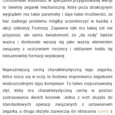
Chronometer Automatic w specjalnie przygotowanej wersji
to świetny zegarek mechaniczny, który poza atrakcyjnym
wyglądem ma takie parametry i daje takie możliwości, że
bez żadnego problemu mógłby uczestniczyć w każdej z
akcji żołnierzy Formozy. Zapewne nikt mu takiej roli nie
przypisze, ale sama świadomość że „da radę” będzie
ważna i doskonale wpiszę się jako ważny elementem
związany z uczczeniem rocznicy i oddaniem hołdu tej
niesamowitej formacji wojskowej.
Najważniejszą cechą charakterystyczną tego zegarka,
która rzuca się w oczy, to budowa inspirowana zegarkami
wodoszczelnymi typu kompresor. To łatwo rozpoznawalny
styl, który ma charakterystyczną cechę w postaci
zastosowania dwóch koronek. Jedna z nich służyła do
standardowych operacji związanych z ustawianiem
zegarka, a druga służyła zazwyczaj do obracania
lunety
z