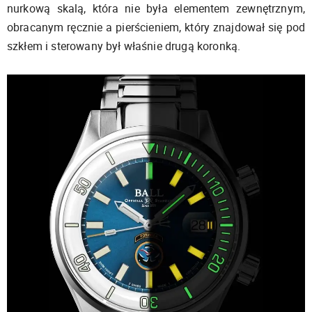
nurkową skalą, która nie była elementem zewnętrznym,
obracanym ręcznie a pierścieniem, który znajdował się pod
szkłem i sterowany był właśnie drugą koronką.