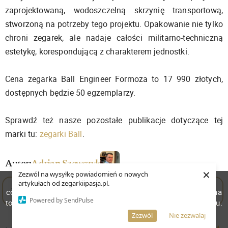
zaprojektowaną, wodoszczelną skrzynię transportową,
stworzoną na potrzeby tego projektu. Opakowanie nie tylko
chroni zegarek, ale nadaje całości militarno-techniczną
estetykę, korespondującą z charakterem jednostki.
Cena zegarka Ball Engineer Formoza to 17 990 złotych,
dostępnych będzie 50 egzemplarzy.
Sprawdź też nasze pozostałe publikacje dotyczące tej
marki tu:
zegarki Ball
.
Autor:
Adrian Szewczyk
×
Zezwól na wysyłkę powiadomień o nowych
W celu poprawienia jakości usług korzystamy z plików
artykułach od zegarkiipasja.pl.
Zaloguj się lub zarejestruj aby dodać artykuł do ulubionych
cookies. Pozostanie na stronie oznacza, iż wyrażasz zgodę na
Powered by SendPulse
to, że pliki cookies będą przechowywane w Twoim urządzeniu.
Więcej informacji
AKCEPTUJĘ
Zezwól
Nie zezwalaj