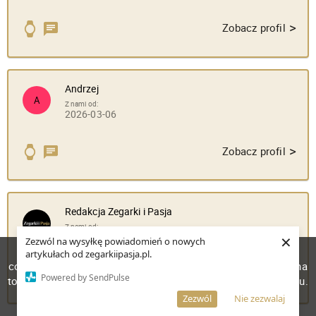
>
Zobacz profil
Andrzej
A
Z nami od:
2026-03-06
>
Zobacz profil
Redakcja Zegarki i Pasja
Z nami od:
×
2025-01-08
Zezwól na wysyłkę powiadomień o nowych
W celu poprawienia jakości usług korzystamy z plików
artykułach od zegarkiipasja.pl.
cookies. Pozostanie na stronie oznacza, iż wyrażasz zgodę na
>
Zobacz profil
Powered by SendPulse
to, że pliki cookies będą przechowywane w Twoim urządzeniu.
Więcej informacji
AKCEPTUJĘ
Zezwól
Nie zezwalaj