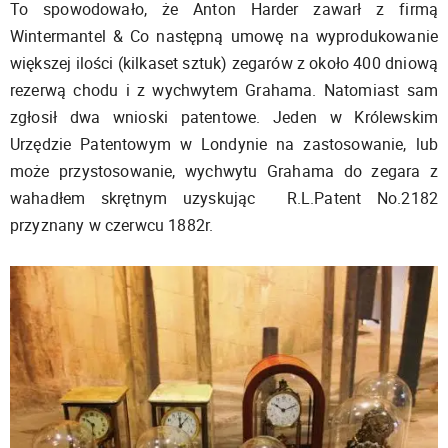
To spowodowało, że Anton Harder zawarł z firmą
Wintermantel & Co następną umowę na wyprodukowanie
większej ilości (kilkaset sztuk) zegarów z około 400 dniową
rezerwą chodu i z wychwytem Grahama. Natomiast sam
zgłosił dwa wnioski patentowe. Jeden w Królewskim
Urzędzie Patentowym w Londynie na zastosowanie, lub
może przystosowanie, wychwytu Grahama do zegara z
wahadłem skrętnym uzyskując R.L.Patent No.2182
przyznany w czerwcu 1882r.