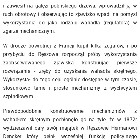
i zawiesił na gałęzi pobliskiego drzewa, wprowadził ją w
ruch obrotowy i obserwując to zjawisko wpadł na pomysł
wykorzystania go jako rodzaju wahadła (regulatora) w
zgarze mechanicznym.
W drodze powrotnej z Francji kupił kilka zegarów, i po
przybyciu do Ręszowa rozpoczął próby wykorzystania
zaobserwowanego zjawiska konstruując pierwsze
rozwiązania - zręby do uzyskania wahadła skrętnego.
Wykorzystał do tego celu ogólnie dostępne w tym czasie,
stosunkowo tanie i proste mechanizmy z wychwytem
szpindlowym.
Prawdopodobnie konstruowanie mechanizmów z
wahadłem skrętnym pochłonęło go na tyle, że w 1872r
wydzierżawił cały swój majątek w Ręszowie Hermanowi
Dencker który pełnił wcześniej funkcję policyjnego