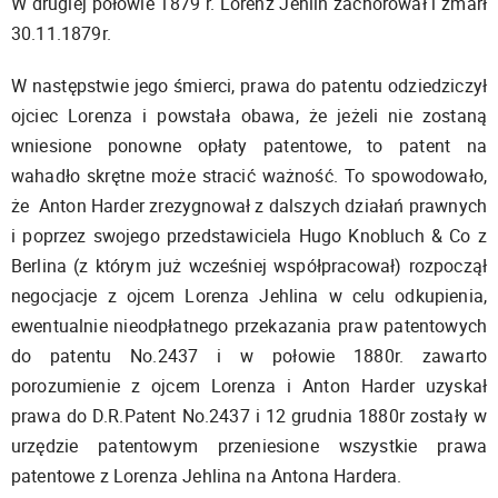
W drugiej połowie 1879 r. Lorenz Jehlin zachorował i zmarł
30.11.1879r.
W następstwie jego śmierci, prawa do patentu odziedziczył
ojciec Lorenza i powstała obawa, że jeżeli nie zostaną
wniesione ponowne opłaty patentowe, to patent na
wahadło skrętne może stracić ważność. To spowodowało,
że Anton Harder zrezygnował z dalszych działań prawnych
i poprzez swojego przedstawiciela Hugo Knobluch & Co z
Berlina (z którym już wcześniej współpracował) rozpoczął
negocjacje z ojcem Lorenza Jehlina w celu odkupienia,
ewentualnie nieodpłatnego przekazania praw patentowych
do patentu No.2437 i w połowie 1880r. zawarto
porozumienie z ojcem Lorenza i Anton Harder uzyskał
prawa do D.R.Patent No.2437 i 12 grudnia 1880r zostały w
urzędzie patentowym przeniesione wszystkie prawa
patentowe z Lorenza Jehlina na Antona Hardera.