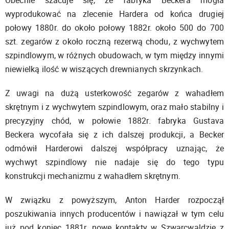
Obecnie szacuje się, że fabryka Beckera mogła
wyprodukować na zlecenie Hardera od końca drugiej
połowy 1880r. do około połowy 1882r. około 500 do 700
szt. zegarów z około roczną rezerwą chodu, z wychwytem
szpindlowym, w różnych obudowach, w tym między innymi
niewielką ilość w wiszących drewnianych skrzynkach.
Z uwagi na dużą usterkowość zegarów z wahadłem
skrętnym i z wychwytem szpindlowym, oraz mało stabilny i
precyzyjny chód, w połowie 1882r. fabryka Gustava
Beckera wycofała się z ich dalszej produkcji, a Becker
odmówił Harderowi dalszej współpracy uznając, że
wychwyt szpindlowy nie nadaje się do tego typu
konstrukcji mechanizmu z wahadłem skrętnym.
W związku z powyższym, Anton Harder rozpoczął
poszukiwania innych producentów i nawiązał w tym celu
już pod koniec 1881r. nowe kontakty w Szwarcwaldzie z