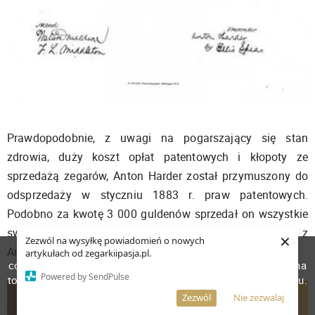
Prawdopodobnie, z uwagi na pogarszający się stan
zdrowia, duży koszt opłat patentowych i kłopoty ze
sprzedażą zegarów, Anton Harder został przymuszony do
odsprzedaży w styczniu 1883 r. praw patentowych.
Podobno za kwotę 3 000 guldenów sprzedał on wszystkie
swoje prawa patentowe Arnoldowi de Gruyter z
×
Zezwól na wysyłkę powiadomień o nowych
W celu poprawienia jakości usług korzystamy z plików
Amsterdamu.
artykułach od zegarkiipasja.pl.
cookies. Pozostanie na stronie oznacza, iż wyrażasz zgodę na
Powered by SendPulse
to, że pliki cookies będą przechowywane w Twoim urządzeniu.
Więcej informacji
AKCEPTUJĘ
Zezwól
Nie zezwalaj