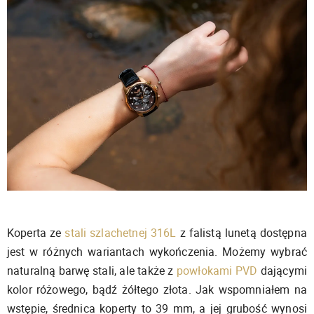
Koperta ze
stali szlachetnej 316L
z falistą lunetą dostępna
jest w różnych wariantach wykończenia. Możemy wybrać
naturalną barwę stali, ale także z
powłokami PVD
dającymi
kolor różowego, bądź żółtego złota. Jak wspomniałem na
wstępie, średnica koperty to 39 mm, a jej grubość wynosi