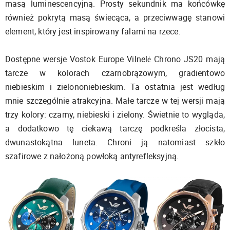
masą luminescencyjną. Prosty sekundnik ma końcówkę
również pokrytą masą świecąca, a przeciwwagę stanowi
element, który jest inspirowany falami na rzece.
Dostępne wersje Vostok Europe Vilnelė Chrono JS20 mają
tarcze w kolorach czarnobrązowym, gradientowo
niebieskim i zielononiebieskim. Ta ostatnia jest według
mnie szczególnie atrakcyjna. Małe tarcze w tej wersji mają
trzy kolory: czarny, niebieski i zielony. Świetnie to wygląda,
a dodatkowo tę ciekawą tarczę podkreśla złocista,
dwunastokątna luneta. Chroni ją natomiast szkło
szafirowe z nałożoną powłoką antyrefleksyjną.