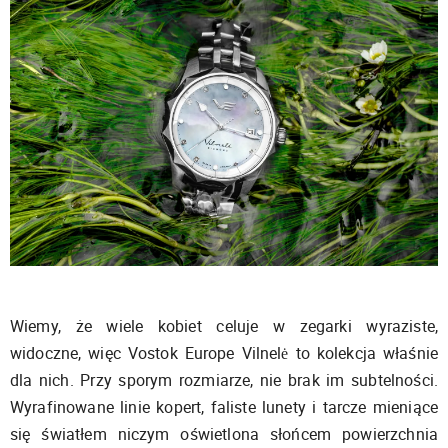
Wiemy, że wiele kobiet celuje w zegarki wyraziste,
widoczne, więc Vostok Europe Vilnelė to kolekcja właśnie
dla nich. Przy sporym rozmiarze, nie brak im subtelności.
Wyrafinowane linie kopert, faliste lunety i tarcze mieniące
się światłem niczym oświetlona słońcem powierzchnia