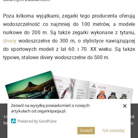
Poza kilkoma wyjątkami, zegarki tego producenta oferują
wodoszczelność co najmniej do 100 metrów, a modele
nurkowe do 200 m. Są także zegarki wykonane z tytanu,
divery
wodoszczelne do 300 m, o stylistyce nawiązującej
do sportowych modeli z lat 60. i 70. XX wieku. Są także
typowe, stalowe divery wodoszczelne do 500 m.
×
Zezwól na wysyłkę powiadomień o nowych
W celu poprawienia jakości usług korzystamy z plików
artykułach od zegarkiipasja.pl.
cookies. Pozostanie na stronie oznacza, iż wyrażasz zgodę na
Powered by SendPulse
to, że pliki cookies będą przechowywane w Twoim urządzeniu.
Więcej informacji
AKCEPTUJĘ
Zezwól
Nie zezwalaj