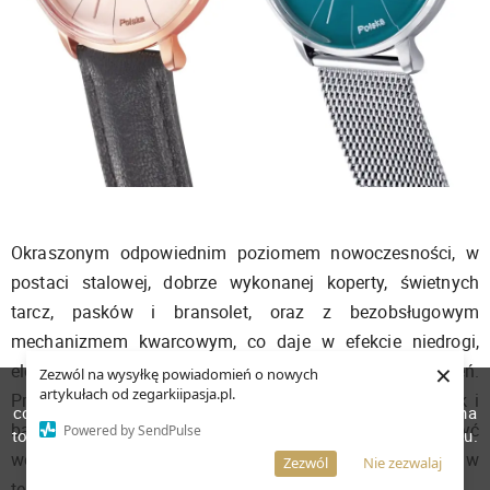
Okraszonym odpowiednim poziomem nowoczesności, w
postaci stalowej, dobrze wykonanej koperty, świetnych
tarcz, pasków i bransolet, oraz z bezobsługowym
mechanizmem kwarcowym, co daje w efekcie niedrogi,
×
elegancki zegarek, który może być używany na co dzień.
Zezwól na wysyłkę powiadomień o nowych
W celu poprawienia jakości usług korzystamy z plików
artykułach od zegarkiipasja.pl.
Przy czym wybrać możemy stonowane kompozycje, jak i
cookies. Pozostanie na stronie oznacza, iż wyrażasz zgodę na
bardziej ekstrawaganckie, czego przykładem może być
Powered by SendPulse
to, że pliki cookies będą przechowywane w Twoim urządzeniu.
wersja turkusowa. To właśnie ona jest moim faworytem w
Więcej informacji
AKCEPTUJĘ
Zezwól
Nie zezwalaj
tej kolekcji.