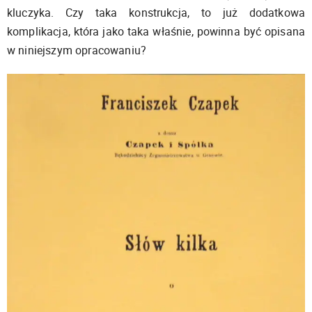
kluczyka. Czy taka konstrukcja, to już dodatkowa
komplikacja, która jako taka właśnie, powinna być opisana
w niniejszym opracowaniu?