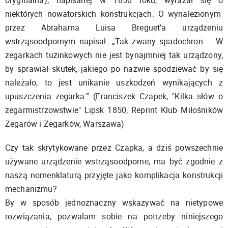
oryginalna), napisanej w 1850 roku, wyrażał się o
niektórych nowatorskich konstrukcjach. O wynalezionym
przez Abrahama Luisa Breguet’a urządzeniu
wstrząsoodpornym napisał: „Tak zwany spadochron … W
zegarkach tuzinkowych nie jest bynajmniej tak urządzony,
by sprawiał skutek, jakiego po nazwie spodziewać by się
należało, to jest unikanie uszkodzeń wynikających z
upuszczenia zegarka.” (Franciszek Czapek, "Kilka słów o
zegarmistrzowstwie" Lipsk 1850, Reprint Klub Miłośników
Zegarów i Zegarków, Warszawa)
Czy tak skrytykowane przez Czapka, a dziś powszechnie
używane urządzenie wstrząsoodporne, ma być zgodnie z
naszą nomenklaturą przyjęte jako komplikacja konstrukcji
mechanizmu?
By w sposób jednoznaczny wskazywać na nietypowe
rozwiązania, pozwalam sobie na potrzeby niniejszego