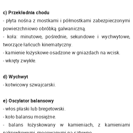
c) Przekładnia chodu
- płyta nośna z mostkami i półmostkami zabezpieczonymi
powierzchniowo obróbką galwaniczną.
- koła: minutowe, pośrednie, sekundowe i wychwytowe,
tworzące łańcuch kinematyczny.
- kamienie łożyskowe osadzone w gniazdach na wcisk.
- wkręty zwykłe.
d) Wychwyt
- kotwicowy szwajcarski.
e) Oscylator balansowy
- włos płaski lub bregetowski.
- koło balansu mosiężne.
- balans łożyskowany w kamieniach, z kamieniami
nakrywkowymi, mocowanymi na sztywno.