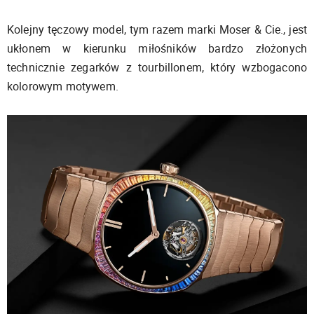
Kolejny tęczowy model, tym razem marki Moser & Cie., jest
ukłonem w kierunku miłośników bardzo złożonych
technicznie zegarków z tourbillonem, który wzbogacono
kolorowym motywem.