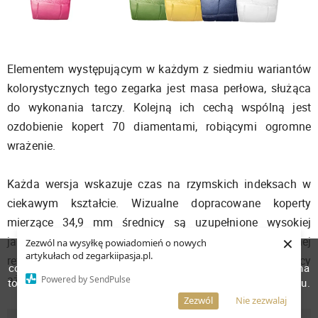
Elementem występującym w każdym z siedmiu wariantów
kolorystycznych tego zegarka jest masa perłowa, służąca
do wykonania tarczy. Kolejną ich cechą wspólną jest
ozdobienie kopert 70 diamentami, robiącymi ogromne
wrażenie.
Każda wersja wskazuje czas na rzymskich indeksach w
ciekawym kształcie. Wizualne dopracowane koperty
mierzące 34,9 mm średnicy są uzupełnione wysokiej
×
jakości paskami w kolorach odpowiadających danej
Zezwól na wysyłkę powiadomień o nowych
W celu poprawienia jakości usług korzystamy z plików
artykułach od zegarkiipasja.pl.
referencji. Zegarki mają mechanizm Cal 1163L, oferujący
cookies. Pozostanie na stronie oznacza, iż wyrażasz zgodę na
aż 100 godzin rezerwy chodu.
Powered by SendPulse
to, że pliki cookies będą przechowywane w Twoim urządzeniu.
Więcej informacji
AKCEPTUJĘ
Zezwól
Nie zezwalaj