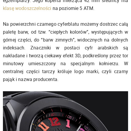
egzemplarzy. Jego koperta mierząca 42 mm średnicy ma
klasę wodoszczelności
na poziomie 5 ATM.
Na powierzchni czarnego cyferblatu możemy dostrzec całą
paletę barw, od tzw. “ciepłych kolorów”, występujących w
górnej części, do “barw zimnych”, widocznych na dolnych
indeksach. Znaczniki w postaci cyfr arabskich są
nakładane i tworzą ciekawy efekt 3D, podkreślony przez tor
minutowy umieszczony na specjalnym kołnierzu. W
centralnej części tarczy króluje logo marki, czyli czarny
pająk i nazwa producenta.