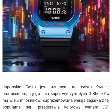
Japońskie Casio jest uznanym na całym świecie
producentem, a jego linia super wytrzymałych G-Shock’ów
ma wielu miłośników. Zaprezentowana wersja zegarka z tej
popularnej serii przedstawia kolorowy wariant „G”,