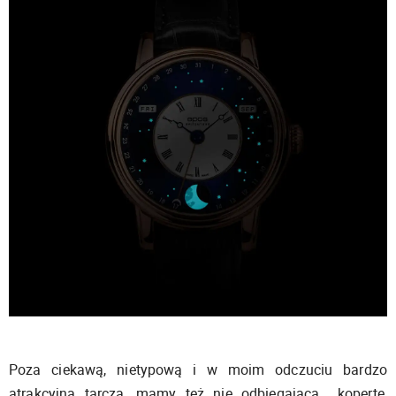
Poza ciekawą, nietypową i w moim odczuciu bardzo
atrakcyjną tarczą, mamy też nie odbiegającą kopertę,