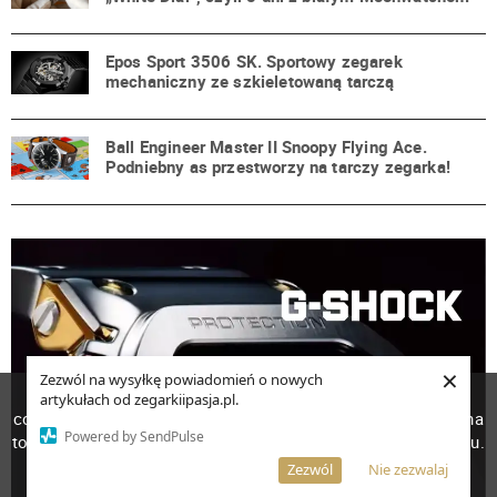
Epos Sport 3506 SK. Sportowy zegarek
mechaniczny ze szkieletowaną tarczą
Ball Engineer Master II Snoopy Flying Ace.
Podniebny as przestworzy na tarczy zegarka!
×
Zezwól na wysyłkę powiadomień o nowych
W celu poprawienia jakości usług korzystamy z plików
artykułach od zegarkiipasja.pl.
cookies. Pozostanie na stronie oznacza, iż wyrażasz zgodę na
Powered by SendPulse
to, że pliki cookies będą przechowywane w Twoim urządzeniu.
Więcej informacji
AKCEPTUJĘ
Zezwól
Nie zezwalaj