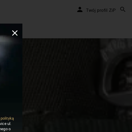
Twój profil ZiP
ą
polityką
ice ul.
nego o