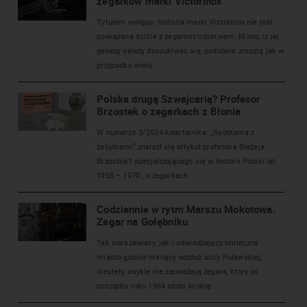
zegarków marki Victorinox
Tytułem wstępu: historia marki Victorinox nie jest
powiązana ściśle z zegarmistrzostwem. Mimo, iż jej
genezy należy doszukiwać się, podobnie zresztą jak w
przypadku wielu ...
Polska drugą Szwajcarią? Profesor
Brzostek o zegarkach z Błonia
W numerze 3/2024 kwartalnika: „Spotkania z
zabytkami” znalazł się artykuł profesora Błażeja
Brzostka1 specjalizującego się w historii Polski lat
1955 – 1970 , o zegarkach ...
Codziennie w rytm Marszu Mokotowa.
Zegar na Gołębniku
Tak warszawiacy, jak i odwiedzający stołeczne
miasto goście mknący wzdłuż ulicy Puławskiej,
niestety zwykle nie zauważają zegara, który od
początku roku 1969 zdobi ścianę ...