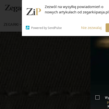
Zezwól na wysyłkę powiadomień o
nowych artykułach od zegarkiipasja.pl
ZEGARKI
WIADOMOŚCI
WIEDZA
MARKI
Nie zezwalaj
Powered by SendPulse
Wy
p