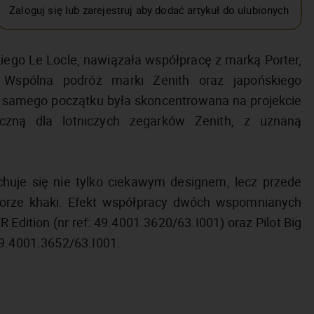
Zaloguj się lub zarejestruj aby dodać artykuł do ulubionych
ego Le Locle, nawiązała współpracę z marką Porter,
 Wspólna podróż marki Zenith oraz japońskiego
d samego początku była skoncentrowana na projekcie
yczną dla lotniczych zegarków Zenith, z uznaną
echuje się nie tylko ciekawym designem, lecz przede
lorze khaki. Efekt współpracy dwóch wspomnianych
Edition (nr ref: 49.4001.3620/63.I001) oraz Pilot Big
49.4001.3652/63.I001.