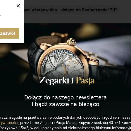
×
Nakręcamy pozytywnie... cały czas!
.
MAGAZYN ZEGARKI I PASJA
Zezwól
Dołącz do naszego newslettera
i bądź zawsze na bieżąco
rażam zgodę na przetwarzanie podanych danych osobowych zgodnie z nasz
rywatności
, przez firmę Zegarki i Pasja Maciej Kopyto z siedzibą 40-781 Katow
Koszykowa 15a/5, w celu przesyłania mi elektronicznego biuletynu informacyj