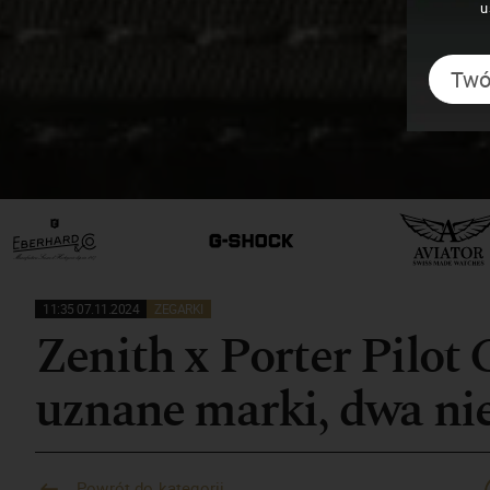
u
11:35 07.11.2024
ZEGARKI
Zenith x Porter Pilot 
uznane marki, dwa ni
Powrót do kategorii