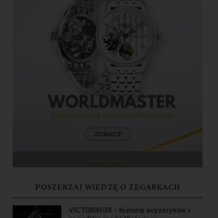
REKLAMA
POSZERZAJ WIEDZĘ O ZEGARKACH
VICTORINOX - historia scyzoryków i