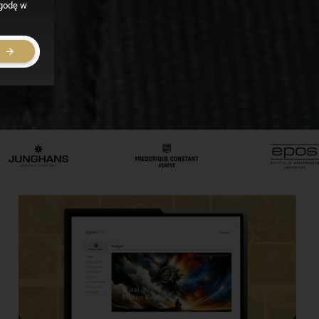
zgodę w
E