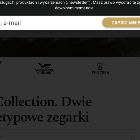
sługach, produktach i wydarzeniach („newsletter”). Masz prawo wycofać tę 
dowolnym momencie.
ZAPISZ MNI
Collection. Dwie
etypowe zegarki