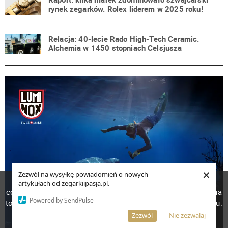
rynek zegarków. Rolex liderem w 2025 roku!
Relacja: 40-lecie Rado High-Tech Ceramic.
Alchemia w 1450 stopniach Celsjusza
×
Zezwól na wysyłkę powiadomień o nowych
W celu poprawienia jakości usług korzystamy z plików
artykułach od zegarkiipasja.pl.
cookies. Pozostanie na stronie oznacza, iż wyrażasz zgodę na
Powered by SendPulse
to, że pliki cookies będą przechowywane w Twoim urządzeniu.
Więcej informacji
AKCEPTUJĘ
Zezwól
Nie zezwalaj