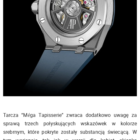
Tarcza “Méga Tapisserie” zwraca dodatkowo uwagę za
sprawą trzech połyskujących wskazówek w kolorze
srebrnym, które pokryte zostały substancją świecącą. W