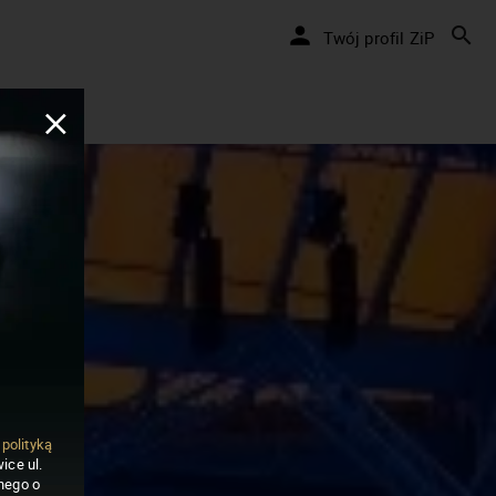
Twój profil ZiP
ą
polityką
ice ul.
nego o