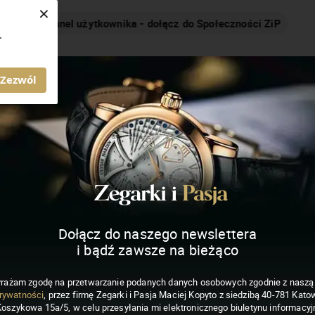
×
Nakręcamy pozytywnie... cały czas!
.
MAGAZYN ZEGARKI I PASJA
Zezwól
Dołącz do naszego newslettera
i bądź zawsze na bieżąco
rażam zgodę na przetwarzanie podanych danych osobowych zgodnie z nasz
rywatności
, przez firmę Zegarki i Pasja Maciej Kopyto z siedzibą 40-781 Katow
Koszykowa 15a/5, w celu przesyłania mi elektronicznego biuletynu informacyj