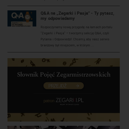
Q&A na „Zegarki i Pasja” - Ty pytasz,
my odpowiadamy
Rozpoczynamy nową przygodę na łamach portalu
"Zegarki i Pasja" – tworzymy sekcję Q&A, czyli
Pytania i Odpowiedzi! Chcemy, aby nasz serwis
branżowy był miejscem, w którym ...
Słownik Pojęć Zegarmistrzowskich
PRZEJDŹ
patron