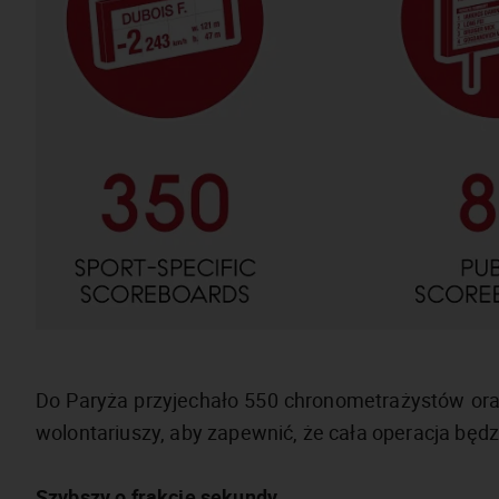
Do Paryża przyjechało 550 chronometrażystów oraz
wolontariuszy, aby zapewnić, że cała operacja będz
Szybszy o frakcje sekundy