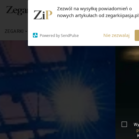
Zezwól na wysyłkę powiadomień o
nowych artykułach od zegarkiipasja.pl
ZEGARKI
WIADOMOŚCI
WIEDZA
MARKI
Nie zezwalaj
Powered by SendPulse
Wy
p