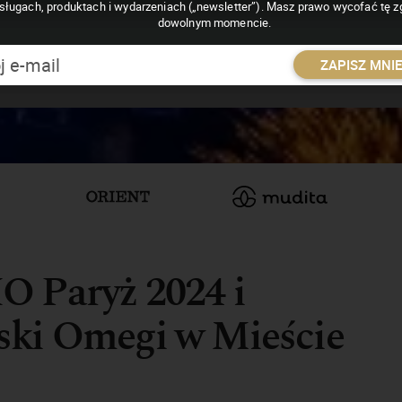
sługach, produktach i wydarzeniach („newsletter”). Masz prawo wycofać tę 
dowolnym momencie.
ZAPISZ MNI
O Paryż 2024 i
ski Omegi w Mieście