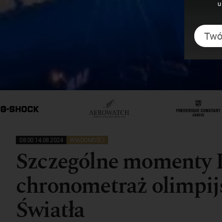
u
08:00 14.08.2024
WIADOMOŚCI
Szczególne momenty I
chronometraż olimpij
Światła