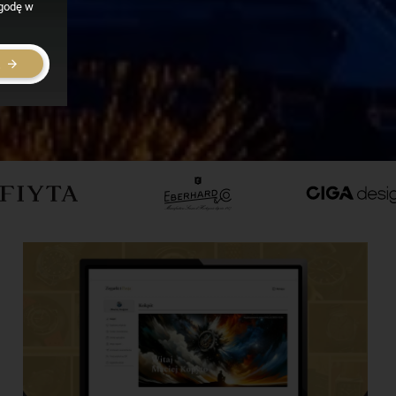
zgodę w
E