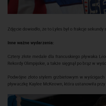
Zdjęcie dowiodło, że to Lyles był o frakcje sekundy 
Inne ważne wydarzenia:
Cztery złote medale dla francuskiego pływaka Lé
Rekordy Olimpijskie, a także sięgnął po brąz w wy
Podwójne złoto stylem grzbietowym w wyścigach n
pływaczkę Kaylee McKeown, która ustanowiła przy 