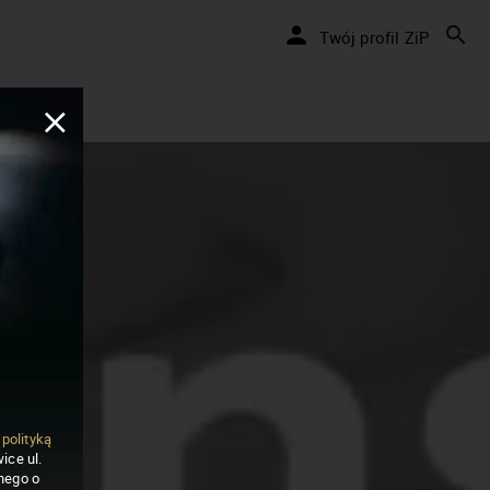
Twój profil ZiP
ą
polityką
ice ul.
nego o