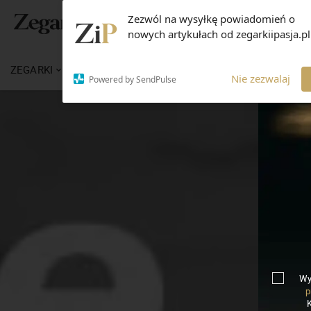
Zezwól na wysyłkę powiadomień o
nowych artykułach od zegarkiipasja.pl
ZEGARKI
WIADOMOŚCI
WIEDZA
MARKI
Nie zezwalaj
Powered by SendPulse
Wy
p