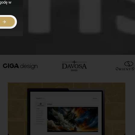
zgodę w
E