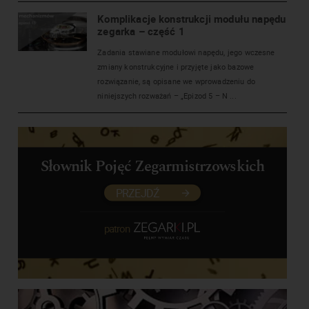
Komplikacje konstrukcji modułu napędu
zegarka – część 1
Zadania stawiane modułowi napędu, jego wczesne
zmiany konstrukcyjne i przyjęte jako bazowe
rozwiązanie, są opisane we wprowadzeniu do
niniejszych rozważań – „Epizod 5 – N ...
Słownik Pojęć Zegarmistrzowskich
PRZEJDŹ
patron