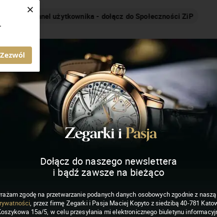
×
Nakręcamy pozytywnie... cały czas!
.
MAGAZYN ZEGARKI I PASJA
Zezwól
Dołącz do naszego newslettera
i bądź zawsze na bieżąco
rażam zgodę na przetwarzanie podanych danych osobowych zgodnie z nasz
rywatności
, przez firmę Zegarki i Pasja Maciej Kopyto z siedzibą 40-781 Katow
Koszykowa 15a/5, w celu przesyłania mi elektronicznego biuletynu informacyj