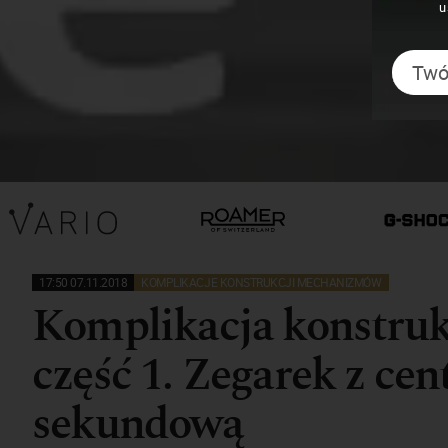
u
17:50 07.11.2018
KOMPLIKACJE KONSTRUKCJI MECHANIZMÓW
Komplikacja konstrukc
część 1. Zegarek z ce
sekundową