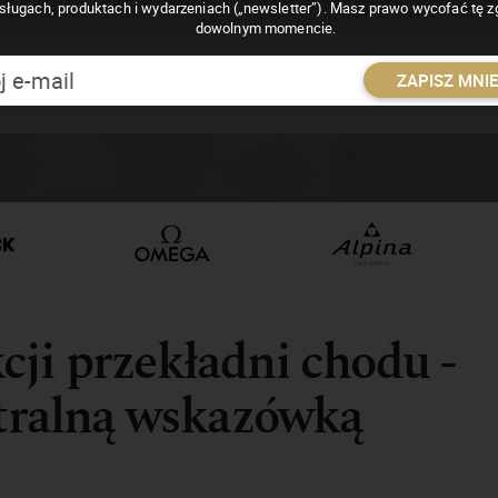
sługach, produktach i wydarzeniach („newsletter”). Masz prawo wycofać tę 
dowolnym momencie.
ZAPISZ MNI
ji przekładni chodu -
ntralną wskazówką