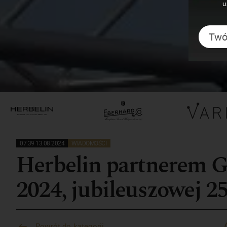
u
07:39 13.08.2024
WIADOMOŚCI
Herbelin partnerem G
2024, jubileuszowej 25
Powrót do kategorii