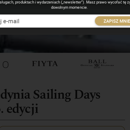
sługach, produktach i wydarzeniach („newsletter”). Masz prawo wycofać tę 
dowolnym momencie.
ZAPISZ MNI
dynia Sailing Days
. edycji