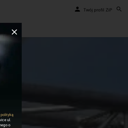
Twój profil ZiP
ą
polityką
ice ul.
nego o