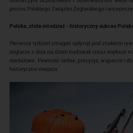
dostarczyła uczestnikom i obserwatorom wielu
prezes Polskiego Związku Żeglarskiego i wiceprezyd
Polska, złota młodzież - historyczny sukces Pola
Pierwszy tydzień zmagań upłynął pod znakiem rywal
żeglarze z dnia na dzień budowali coraz większe na
medalowe. Pewność siebie, precyzja, wsparcie i d
historyczne miejsca.