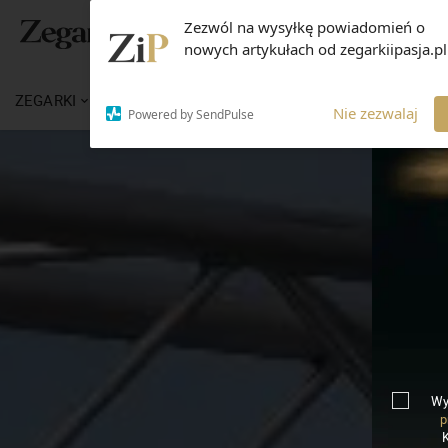
Zezwól na wysyłkę powiadomień o
nowych artykułach od zegarkiipasja.pl
ZEGARKI
WIADOMOŚCI
WIEDZA
MARKI
Nie zezwalaj
Powered by SendPulse
Wy
p