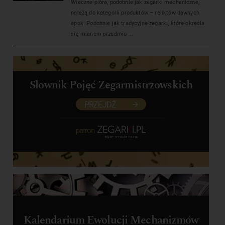
Wieczne pióra, podobnie jak zegarki mechaniczne,
należą do kategorii produktów – reliktów dawnych
epok. Podobnie jak tradycyjne zegarki, które określa
się mianem przedmio ...
Słownik Pojęć Zegarmistrzowskich
PRZEJDŹ
patron
Kalendarium Ewolucji Mechanizmów