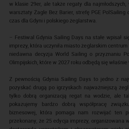
w klasie 29er, ale także regaty dla najmłodszych, 
warsztaty Żagle Bez Barier, strefę PGE PolSailing 
czas dla Gdyni i polskiego żeglarstwa.
– Festiwal Gdynia Sailing Days na stałe wpisał si
imprezy, która uczyniła miasto żeglarskim centrum
niedawna decyzja World Sailing o przyznaniu Po
Olimpijskich, które w 2027 roku odbędą się właśnie
Z pewnością Gdynia Sailing Days to jedno z na
pozyskać drugą po igrzyskach najważniejszą żegl
tylko dobrą organizacją regat na wodzie, ale t
pokazujemy bardzo dobrą współpracę związku
biznesowej, która pomaga nam rozwijać ten pr
przekonany, że 25 edycja imprezy, organizowana w