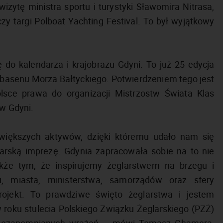
wizytę ministra sportu i turystyki Sławomira Nitrasa,
czy targi Polboat Yachting Festival. To był wyjątkowy
ę do kalendarza i krajobrazu Gdyni. To już 25 edycja
 basenu Morza Bałtyckiego. Potwierdzeniem tego jest
lsce prawa do organizacji Mistrzostw Świata Klas
 w Gdyni.
jwiększych aktywów, dzięki któremu udało nam się
arską imprezę. Gdynia zapracowała sobie na to nie
akże tym, że inspirujemy żeglarstwem na brzegu i
, miasta, ministerstwa, samorządów oraz sfery
ojekt. To prawdziwe święto żeglarstwa i jestem
 roku stulecia Polskiego Związku Żeglarskiego (PZŻ)