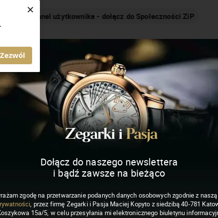
×
Nakręcamy pozytywnie... cały czas!
.
MAGAZYN ZEGARKI I PASJA
Zezwól
Dołącz do naszego newslettera
i bądź zawsze na bieżąco
rażam zgodę na przetwarzanie podanych danych osobowych zgodnie z nasz
rywatności
, przez firmę Zegarki i Pasja Maciej Kopyto z siedzibą 40-781 Katow
Koszykowa 15a/5, w celu przesyłania mi elektronicznego biuletynu informacyj