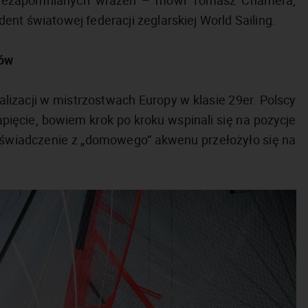
 niezapomnianych wrażeń – mówi Tomasz Chamera,
ent światowej federacji żeglarskiej World Sailing.
ków
izacji w mistrzostwach Europy w klasie 29er. Polscy
pięcie, bowiem krok po kroku wspinali się na pozycje
oświadczenie z „domowego” akwenu przełożyło się na