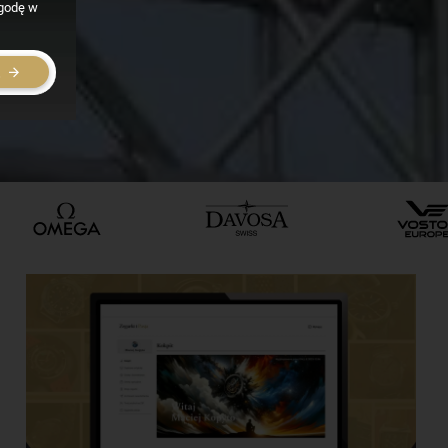
zgodę w
E