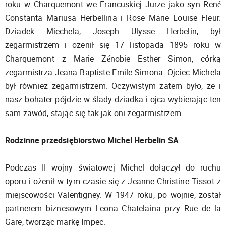
roku w Charquemont we Francuskiej Jurze jako syn René
Constanta Mariusa Herbellina i Rose Marie Louise Fleur.
Dziadek Miechela, Joseph Ulysse Herbelin, był
zegarmistrzem i ożenił się 17 listopada 1895 roku w
Charquemont z Marie Zénobie Esther Simon, córką
zegarmistrza Jeana Baptiste Emile Simona. Ojciec Michela
był również zegarmistrzem. Oczywistym zatem było, że i
nasz bohater pójdzie w ślady dziadka i ojca wybierając ten
sam zawód, stając się tak jak oni zegarmistrzem.
Rodzinne przedsiębiorstwo Michel Herbelin SA
Podczas II wojny światowej Michel dołączył do ruchu
oporu i ożenił w tym czasie się z Jeanne Christine Tissot z
miejscowości Valentigney. W 1947 roku, po wojnie, został
partnerem biznesowym Leona Chatelaina przy Rue de la
Gare, tworząc markę Impec.