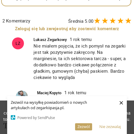
2
Komentarzy
Średnia
5.00
Zaloguj się lub zarejestruj aby zostawić komentarz
1 rok temu
Lukasz Zegarkowy
LZ
Nie miałem pojęcia, że ich pomysł na zegarki
jest tak pozytywnie zakręcony. Na
marginesie, ta ich sektorowa tarcza - super, a
dodatkowo bardzo ciekawe połączenie z
gładkim, gumowym (chyba) paskiem. Bardzo
ciekawie to wygląda
1 rok temu
Maciej Kopyto
Pełna zgoda, fajna i zarazem intrygująca
×
Zezwól na wysyłkę powiadomień o nowych
marka. Ciekawe, jak wypadnie na żywo.
W celu poprawienia jakości usług korzystamy z plików
artykułach od zegarkiipasja.pl.
cookies. Pozostanie na stronie oznacza, iż wyrażasz zgodę na
Powered by SendPulse
to, że pliki cookies będą przechowywane w Twoim urządzeniu.
Tagi:
Więcej informacji
AKCEPTUJĘ
Zezwól
Nie zezwalaj