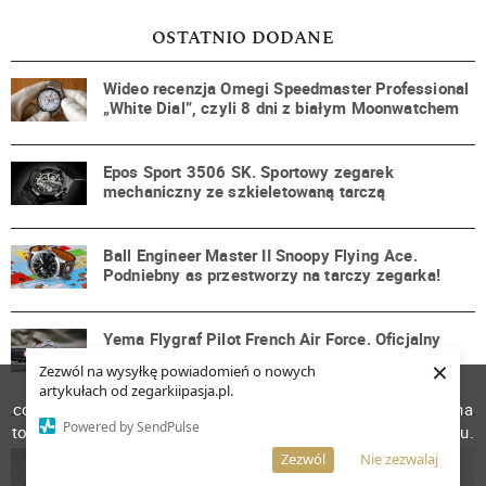
OSTATNIO DODANE
Wideo recenzja Omegi Speedmaster Professional
„White Dial”, czyli 8 dni z białym Moonwatchem
Epos Sport 3506 SK. Sportowy zegarek
mechaniczny ze szkieletowaną tarczą
Ball Engineer Master II Snoopy Flying Ace.
Podniebny as przestworzy na tarczy zegarka!
Yema Flygraf Pilot French Air Force. Oficjalny
zegarek francuskich Sił Powietrznych i
×
Zezwól na wysyłkę powiadomień o nowych
Kosmicznych
W celu poprawienia jakości usług korzystamy z plików
artykułach od zegarkiipasja.pl.
cookies. Pozostanie na stronie oznacza, iż wyrażasz zgodę na
Powered by SendPulse
to, że pliki cookies będą przechowywane w Twoim urządzeniu.
Więcej informacji
AKCEPTUJĘ
Zezwól
Nie zezwalaj