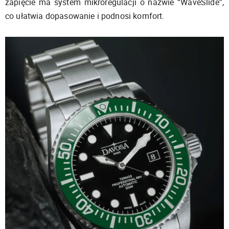
zapięcie ma system mikroregulacji o nazwie “WaveSlide”,
co ułatwia dopasowanie i podnosi komfort.