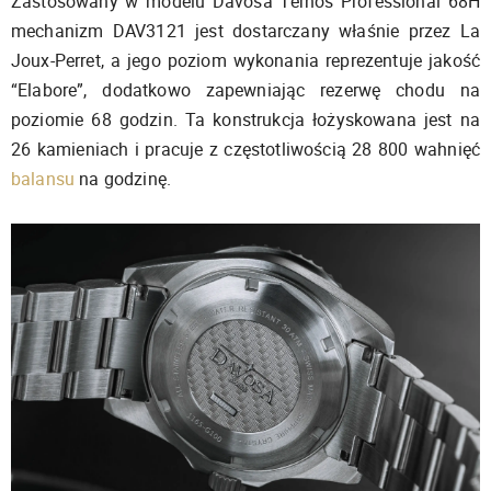
Zastosowany w modelu Davosa Ternos Professional 68H
mechanizm DAV3121 jest dostarczany właśnie przez La
Joux-Perret, a jego poziom wykonania reprezentuje jakość
“Elabore”, dodatkowo zapewniając rezerwę chodu na
poziomie 68 godzin. Ta konstrukcja łożyskowana jest na
26 kamieniach i pracuje z częstotliwością 28 800 wahnięć
balansu
na godzinę.