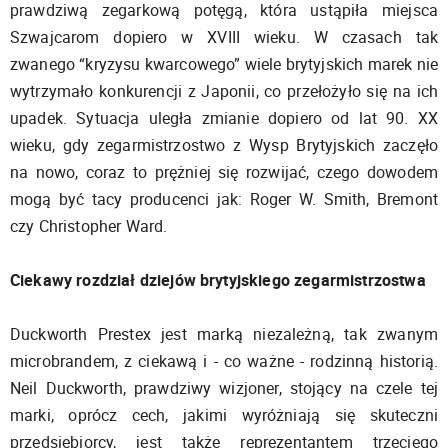
prawdziwą zegarkową potęgą, która ustąpiła miejsca
Szwajcarom dopiero w XVIII wieku. W czasach tak
zwanego “kryzysu kwarcowego” wiele brytyjskich marek nie
wytrzymało konkurencji z Japonii, co przełożyło się na ich
upadek. Sytuacja uległa zmianie dopiero od lat 90. XX
wieku, gdy zegarmistrzostwo z Wysp Brytyjskich zaczęło
na nowo, coraz to prężniej się rozwijać, czego dowodem
mogą być tacy producenci jak: Roger W. Smith, Bremont
czy Christopher Ward.
Ciekawy rozdział dziejów brytyjskiego zegarmistrzostwa
Duckworth Prestex jest marką niezależną, tak zwanym
microbrandem, z ciekawą i - co ważne - rodzinną historią.
Neil Duckworth, prawdziwy wizjoner, stojący na czele tej
marki, oprócz cech, jakimi wyróżniają się skuteczni
przedsiębiorcy, jest także reprezentantem trzeciego