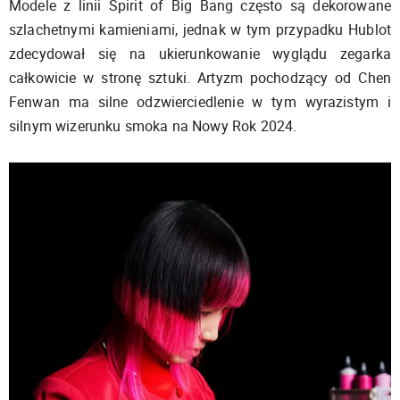
Modele z linii Spirit of Big Bang często są dekorowane
szlachetnymi kamieniami, jednak w tym przypadku Hublot
zdecydował się na ukierunkowanie wyglądu zegarka
całkowicie w stronę sztuki. Artyzm pochodzący od Chen
Fenwan ma silne odzwierciedlenie w tym wyrazistym i
silnym wizerunku smoka na Nowy Rok 2024.