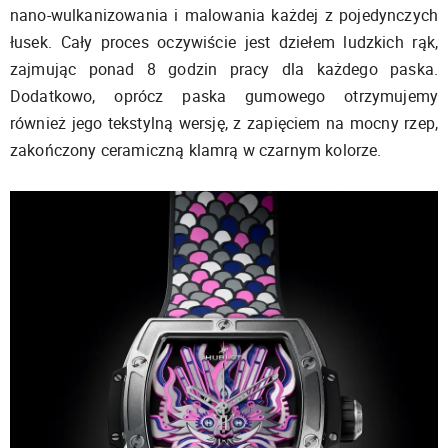
nano-wulkanizowania i malowania każdej z pojedynczych
łusek. Cały proces oczywiście jest dziełem ludzkich rąk,
zajmując ponad 8 godzin pracy dla każdego paska.
Dodatkowo, oprócz paska gumowego otrzymujemy
również jego tekstylną wersję, z zapięciem na mocny rzep,
zakończony ceramiczną klamrą w czarnym kolorze.