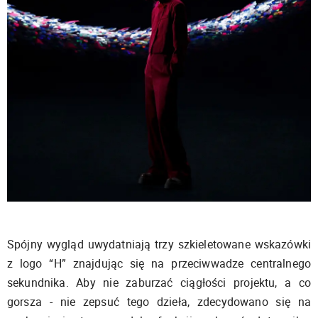
Spójny wygląd uwydatniają trzy szkieletowane wskazówki
z logo “H” znajdując się na przeciwwadze centralnego
sekundnika. Aby nie zaburzać ciągłości projektu, a co
gorsza - nie zepsuć tego dzieła, zdecydowano się na