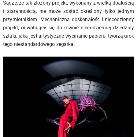
Sądzę, że tak złożony projekt, wykonany z wielką dbałością
i starannością, nie może zostać określony tylko jednym
przymiotnikiem. Mechaniczna doskonałość i niecodzienny
projekt, odwołujący się do równie niecodziennej dziedziny
sztuki, jaką jest artystyczne wycinanie papieru, tworzą urok
tego niestandardowego zegarka.