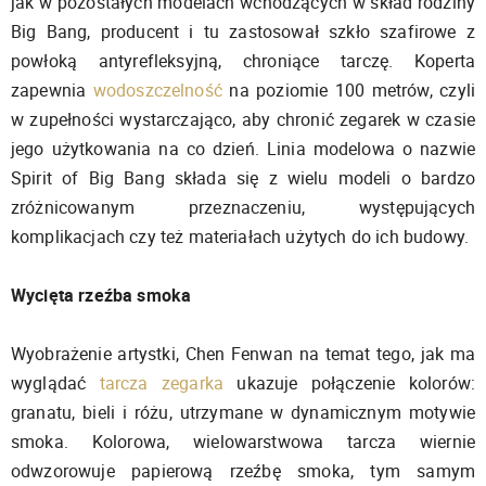
jak w pozostałych modelach wchodzących w skład rodziny
Big Bang, producent i tu zastosował szkło szafirowe z
powłoką antyrefleksyjną, chroniące tarczę. Koperta
zapewnia
wodoszczelność
na poziomie 100 metrów, czyli
w zupełności wystarczająco, aby chronić zegarek w czasie
jego użytkowania na co dzień. Linia modelowa o nazwie
Spirit of Big Bang składa się z wielu modeli o bardzo
zróżnicowanym przeznaczeniu, występujących
komplikacjach czy też materiałach użytych do ich budowy.
Wycięta rzeźba smoka
Wyobrażenie artystki, Chen Fenwan na temat tego, jak ma
wyglądać
tarcza zegarka
ukazuje połączenie kolorów:
granatu, bieli i różu, utrzymane w dynamicznym motywie
smoka. Kolorowa, wielowarstwowa tarcza wiernie
odwzorowuje papierową rzeźbę smoka, tym samym