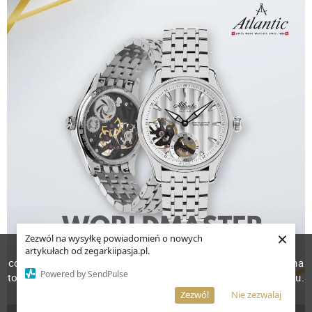
×
Zezwól na wysyłkę powiadomień o nowych
W celu poprawienia jakości usług korzystamy z plików
artykułach od zegarkiipasja.pl.
cookies. Pozostanie na stronie oznacza, iż wyrażasz zgodę na
Powered by SendPulse
to, że pliki cookies będą przechowywane w Twoim urządzeniu.
Więcej informacji
AKCEPTUJĘ
Zezwól
Nie zezwalaj