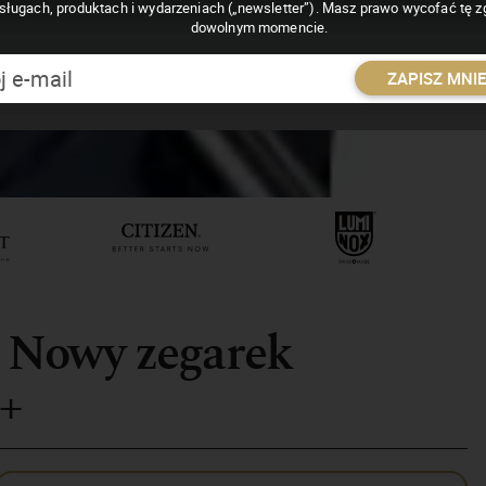
sługach, produktach i wydarzeniach („newsletter”). Masz prawo wycofać tę 
dowolnym momencie.
ZAPISZ MNI
l. Nowy zegarek
+