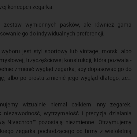
ej koncepcji zegarka.
lko zestaw wymiennych pasków, ale również gama
sowanie go do indywidualnych preferencji.
wyboru jest styl sportowy lub vintage, morski albo
ysłowej, trzyczęściowej konstrukcji, która pozwala -
zupełnie zmienić wygląd zegarka, aby dopasować go do
ję, albo po prostu zmienić jego wygląd dlatego, że…
mujemy wizualnie niemal całkiem inny zegarek.
 niezawodność, wytrzymałość i precyzja działania
ą Nivachron™ pozostają niezmienne. Otrzymujemy
iego zegarka pochodzącego od firmy z wieloletnią