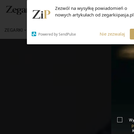
Zezwól na wysyłkę powiadomień o
nowych artykułach od zegarkiipasja.pl
ZEGARKI
WIADOMOŚCI
WIEDZA
MARKI
Nie zezwalaj
Powered by SendPulse
Wy
p