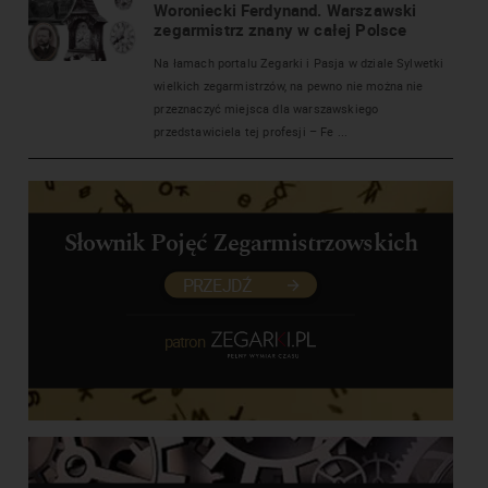
Woroniecki Ferdynand. Warszawski
zegarmistrz znany w całej Polsce
Na łamach portalu Zegarki i Pasja w dziale Sylwetki
wielkich zegarmistrzów, na pewno nie można nie
przeznaczyć miejsca dla warszawskiego
przedstawiciela tej profesji – Fe ...
Słownik Pojęć Zegarmistrzowskich
PRZEJDŹ
patron