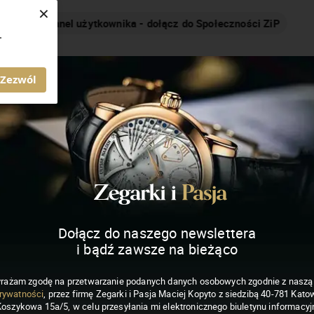
×
Nakręcamy pozytywnie... cały czas!
.
MAGAZYN ZEGARKI I PASJA
Zezwól
Dołącz do naszego newslettera
i bądź zawsze na bieżąco
rażam zgodę na przetwarzanie podanych danych osobowych zgodnie z nasz
rywatności
, przez firmę Zegarki i Pasja Maciej Kopyto z siedzibą 40-781 Katow
Koszykowa 15a/5, w celu przesyłania mi elektronicznego biuletynu informacyj