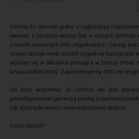
Certina to obecnie jedna z najbardziej rozpozna
świecie, a zarazem ważny filar w ramach portfolio
z moich ulubionych firm zegarkowych. Cieszy więc 
czasie oferuje wiele modeli zegarków bazujących 
wpisuje się w aktualnie panujący w branży trend. A
szwajcarskiej firmy. Zaprezentujemy dziś coś wyją
Od razu wspomnę, że Certina nie jest pierwsz
prawdopodobnie pierwszą marką zegarmistrzowską,
tak uporządkowany i wielowariantowy system.
O cóż chodzi?