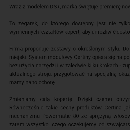
Wraz z modelem DS+, marka świętuje premierę now
To zegarek, do którego dostępny jest nie ty
wymiennych kształtów kopert, aby umożliwić dosto
Firma proponuje zestawy o określonym stylu. Do 
miejski. System modułowy Certiny opiera się na pom
bez użycia narzędzi i w zaledwie kilku krokach - 
aktualnego stroju, przygotować na specjalną okaz
mamy na to ochotę.
Zmieniamy całą kopertę. Dzięki czemu otrzy
Równocześnie takie cechy produktów Certina jak
mechanizmu Powermatic 80 ze sprężyną włosow
zatem wszystko, czego oczekujemy od szwajcarsk