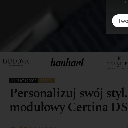
u
11:15 07.10.2022
ZEGARKI
Personalizuj swój sty
modułowy Certina DS
Powrót do kategorii