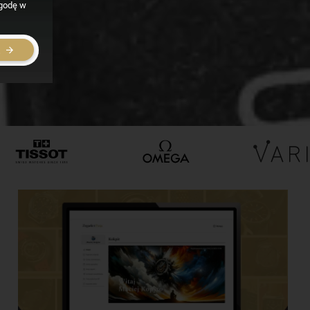
zgodę w
E