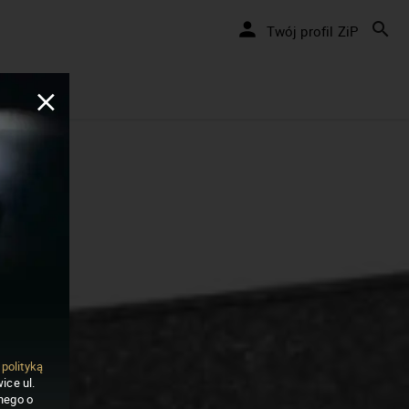
Twój profil ZiP
ą
polityką
ice ul.
nego o