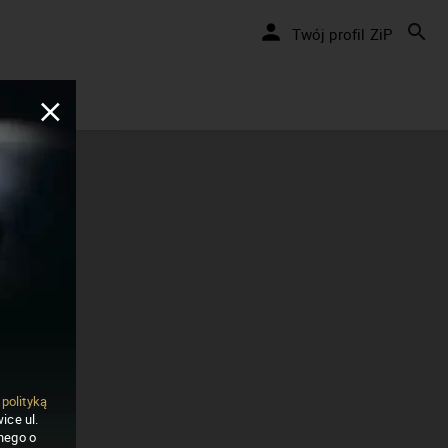
Twój profil ZiP
ą
polityką
ice ul.
nego o