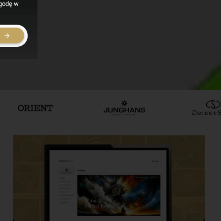
zgodę w
E