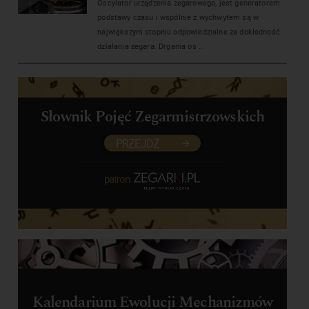
Oscylator urządzenia zegarowego, jest generatorem
podstawy czasu i wspólnie z wychwytem są w
największym stopniu odpowiedzialne za dokładność
działania zegara. Drgania os ...
Słownik Pojęć Zegarmistrzowskich
PRZEJDŹ
patron
Kalendarium Ewolucji Mechanizmów