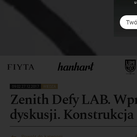
u
09:02 27.12.2017
WIEDZA
Zenith Defy LAB. Wp
dyskusji. Konstrukcja
Powrót do kategorii