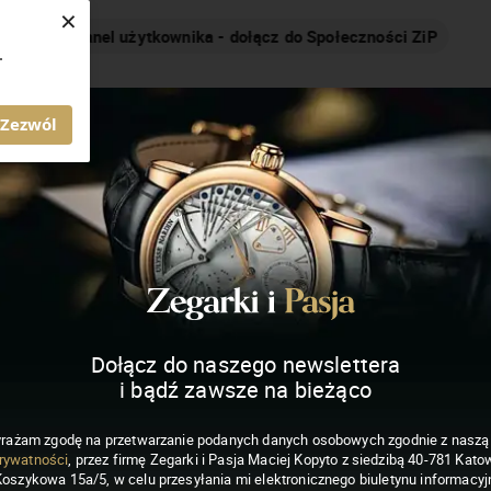
×
Nakręcamy pozytywnie... cały czas!
.
MAGAZYN ZEGARKI I PASJA
Zezwól
Dołącz do naszego newslettera
i bądź zawsze na bieżąco
rażam zgodę na przetwarzanie podanych danych osobowych zgodnie z nasz
rywatności
, przez firmę Zegarki i Pasja Maciej Kopyto z siedzibą 40-781 Katow
Koszykowa 15a/5, w celu przesyłania mi elektronicznego biuletynu informacyj