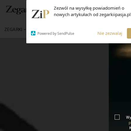
Zezwól na wysyłkę powiadomień o
nowych artykułach od zegarkiipasja.pl
ZEGARKI
WIADOMOŚCI
WIEDZA
MARKI
Nie zezwalaj
Powered by SendPulse
Wy
p