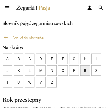
Słownik pojęć zegarmistrzowskich
Powrót do słownika
Na skróty:
A
B
C
D
E
F
G
H
I
J
K
L
M
N
O
P
R
S
T
U
W
V
Z
Rok przestępny