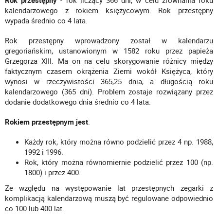
Rok przestępny
- rok liczący 366 dni, w celu zrównania roku
kalendarzowego z rokiem księżycowym. Rok przestępny
wypada średnio co 4 lata.
Rok przestępny wprowadzony został w kalendarzu
gregoriańskim, ustanowionym w 1582 roku przez papieża
Grzegorza XIII. Ma on na celu skorygowanie różnicy między
faktycznym czasem okrążenia Ziemi wokół Księżyca, który
wynosi w rzeczywistości 365,25 dnia, a długością roku
kalendarzowego (365 dni). Problem zostaje rozwiązany przez
dodanie dodatkowego dnia średnio co 4 lata.
Rokiem przestępnym jest
:
Każdy rok, który można równo podzielić przez 4 np. 1988,
1992 i 1996.
Rok, który można równomiernie podzielić przez 100 (np.
1800) i przez 400.
Ze względu na występowanie lat przestępnych zegarki z
komplikacją kalendarzową muszą być regulowane odpowiednio
co 100 lub 400 lat.