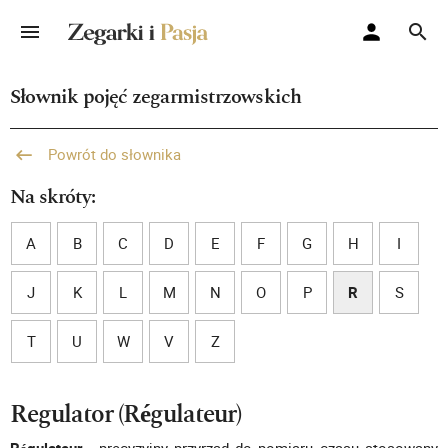
Słownik pojęć zegarmistrzowskich
Powrót do słownika
Na skróty:
A
B
C
D
E
F
G
H
I
J
K
L
M
N
O
P
R
S
T
U
W
V
Z
Regulator (Régulateur)