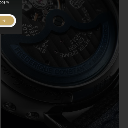
godę w
E