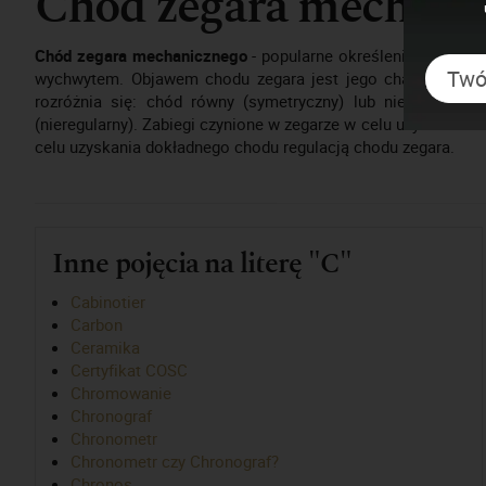
Chód zegara mechani
Chód zegara mechanicznego
- popularne określenie działani
wychwytem. Objawem chodu zegara jest jego charakterystyc
rozróżnia się: chód równy (symetryczny) lub nierówny (ni
(nieregularny). Zabiegi czynione w zegarze w celu uzyskania
celu uzyskania dokładnego chodu regulacją chodu zegara.
Inne pojęcia na literę "C"
Cabinotier
Carbon
Ceramika
Certyfikat COSC
Chromowanie
Chronograf
Chronometr
Chronometr czy Chronograf?
Chronos