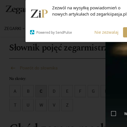
Zezwól na wysyłkę powiadomień o
nowych artykułach od zegarkiipasja.pl
ZEGARKI
WIADOMOŚCI
WIEDZA
MARKI
M
Nie zezwalaj
Powered by SendPulse
Słownik pojęć zegarmistrzowsk
Powrót do słownika
Na skróty:
A
B
C
D
E
F
G
H
I
T
U
W
V
Z
W