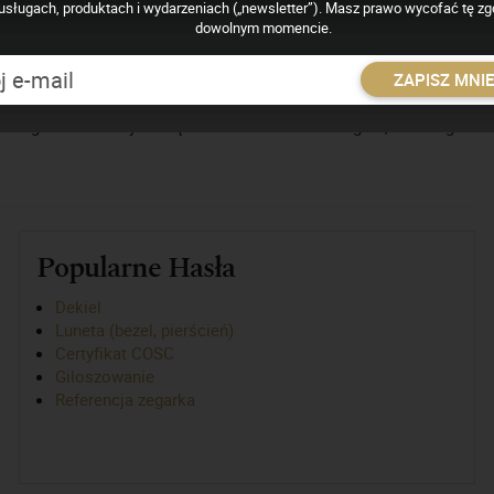
cznego
usługach, produktach i wydarzeniach („newsletter”). Masz prawo wycofać tę z
dowolnym momencie.
a zegara. To przede wszystkim współdziałanie regulatora chodu z
zne "tykanie" oraz wskazania czasu; ze względu na te objawy
ZAPISZ MNI
esymetryczny) oraz chód dokładny (regularny) lub niedokładny
 równego chodu nazywa się ustawianiem chodu zegara, a zabiegi w
Popularne Hasła
Dekiel
Luneta (bezel, pierścień)
Certyfikat COSC
Giloszowanie
Referencja zegarka