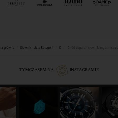
na główna
Słownik - Lista kategorii
C
Chód zegara - słownik zegarmistrz
TYMCZASEM NA
INSTAGRAMIE