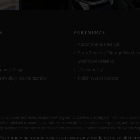
E
PARTNERZY
Aurochronos Festival
Stare Zegarki / Vintage Watches
Szafirowe Szkiełko
arki i Pasja
„Czasoholicy”
m ewolucji mechanizmów
Polish Watch Spotter
który tworzony jest przez pasjonatów zegarmistrzostwa z myślą o miłośnikach czas
h modelach czasomierzy, autorskie recenzje i video recenzje zegarków, publikacje 
ji mechanizmów oraz historię zegarmistrzostwa, a także ciekawostki ze świata ze
Pozostanie na stronie oznacza, iż wyrażasz zgodę na to, że pliki
026 Zegarkiipasja.pl. Korzystanie z serwisu oznacza akceptację
regulaminu
oraz
polityki p