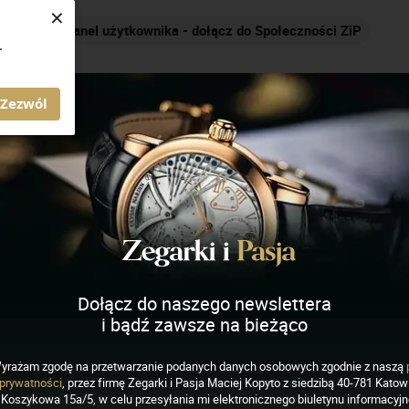
×
Panel użytkownika - dołącz do Społeczności ZiP
.
AGAZYN ZEGARKI I PASJA
Zezwól
ich
J
K
L
M
N
O
P
R
S
Dołącz do naszego newslettera
i bądź zawsze na bieżąco
yrażam zgodę na przetwarzanie podanych danych osobowych zgodnie z naszą
prywatności
, przez firmę Zegarki i Pasja Maciej Kopyto z siedzibą 40-781 Katowi
Koszykowa 15a/5, w celu przesyłania mi elektronicznego biuletynu informacyj