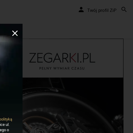
Nakręcamy pozytywnie... cały czas!
Twój profil ZiP
polityką
ce ul.
nego o