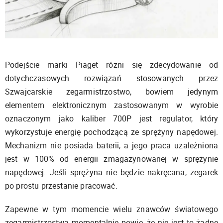
Podejście
marki
Piaget
różni się
zdecydowanie od
dotychczasowych rozwiązań stosowanych przez
Szwajcarskie zegarmistrzostwo
,
bowiem jedynym
elementem
elektronicznym zastosowanym w wyrobie
oznaczonym jako kaliber 700P
jest
regulator
, który
wykorzystuje
energię pochodzącą
ze
sprężyny napędowej
.
Mechanizm nie posiada baterii, a jego praca uzależniona
jest w 100% od energii zmagazynowanej w sprężynie
napędowej. Jeśli sprężyna nie będzie nakręcana, zegarek
po prostu przestanie pracować.
Zapewne w tym momencie wielu znawców światowego
zegarmistrzostwa momentalnie powie, że nie jest to żadne