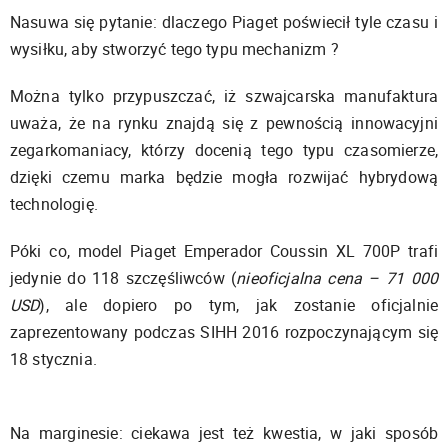
Nasuwa się pytanie
: d
laczego
Piaget
poświecił tyle
czasu i
wysiłku
, aby stworzyć tego typu mechanizm ?
Można
tylko przypuszczać, iż szwajcarska manufaktura
uważa, że
na rynku
znajdą się
z pewnością innowacyjni
zegarkomaniacy, którzy docenią tego typu czasomierze,
dzięki czemu
marka będzie mogła rozwijać hybrydową
technologię
.
Póki co, model Piaget Emperador Coussin XL 700P
trafi
jedynie do
118
szczęśliwców (
nieoficjalna cena – 71 000
USD
), ale dopiero po tym, jak zostanie oficjalnie
zaprezentowany podczas SIHH 2016 rozpoczynającym się
18 stycznia.
Na marginesie: ciekawa jest też kwestia, w jaki sposób