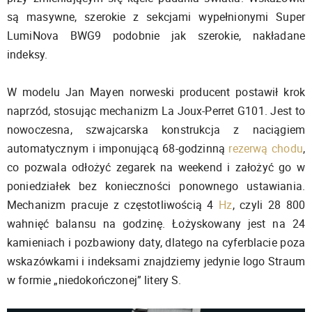
są masywne, szerokie z sekcjami wypełnionymi Super
LumiNova BWG9 podobnie jak szerokie, nakładane
indeksy.
W modelu Jan Mayen norweski producent postawił krok
naprzód, stosując mechanizm La Joux-Perret G101. Jest to
nowoczesna, szwajcarska konstrukcja z naciągiem
automatycznym i imponującą 68-godzinną
rezerwą chodu
,
co pozwala odłożyć zegarek na weekend i założyć go w
poniedziałek bez konieczności ponownego ustawiania.
Mechanizm pracuje z częstotliwością 4
Hz
, czyli 28 800
wahnięć balansu na godzinę. Łożyskowany jest na 24
kamieniach i pozbawiony daty, dlatego na cyferblacie poza
wskazówkami i indeksami znajdziemy jedynie logo Straum
w formie „niedokończonej” litery S.