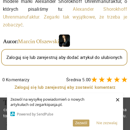
modele marki Alexander Shorokhoff Uhrenmanufaktur, o
których pisaliśmy tu:
Alexander Shorokhoff
Uhrenmanufaktur. Zegarki tak wyjątkowe, że trzeba je
zobaczyć
.
Autor:
Marcin Olszewski
Zaloguj się lub zarejestruj aby dodać artykuł do ulubionych
0
Komentarzy
Średnia
5.00
Zaloguj się lub zarejestruj aby zostawić komentarz
×
Zezwól na wysyłkę powiadomień o nowych
Tagi:
W celu poprawienia jakości usług korzystamy z plików
artykułach od zegarkiipasja.pl.
cookies. Pozostanie na stronie oznacza, iż wyrażasz zgodę na
NIETYPOWE ZEGARKI
ZEGAREK MĘSKI NA PASKU
Powered by SendPulse
to, że pliki cookies będą przechowywane w Twoim urządzeniu.
Więcej informacji
AKCEPTUJĘ
Zezwól
Nie zezwalaj
ZEGARKI MĘSKIE MECHANICZNE
ZEGAREK MECHANICZNY