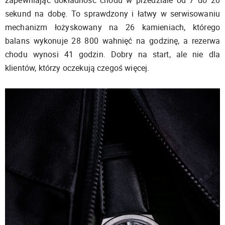
zapewniając dokładność chodu w przedziale od 7 do 20
sekund na dobę. To sprawdzony i łatwy w serwisowaniu
mechanizm łożyskowany na 26 kamieniach, którego
balans wykonuje 28 800 wahnięć na godzinę, a rezerwa
chodu wynosi 41 godzin. Dobry na start, ale nie dla
klientów, którzy oczekują czegoś więcej.