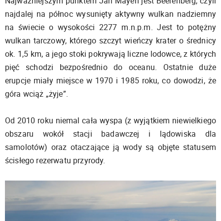
Najważniejszym punktem Jan Mayen jest Beerenberg, czyli
najdalej na północ wysunięty aktywny wulkan nadziemny
na świecie o wysokości 2277 m.n.p.m. Jest to potężny
wulkan tarczowy, którego szczyt wieńczy krater o średnicy
ok. 1,5 km, a jego stoki pokrywają liczne lodowce, z których
pięć schodzi bezpośrednio do oceanu. Ostatnie duże
erupcje miały miejsce w 1970 i 1985 roku, co dowodzi, że
góra wciąż „żyje”.
Od 2010 roku niemal cała wyspa (z wyjątkiem niewielkiego
obszaru wokół stacji badawczej i lądowiska dla
samolotów) oraz otaczające ją wody są objęte statusem
ścisłego rezerwatu przyrody.