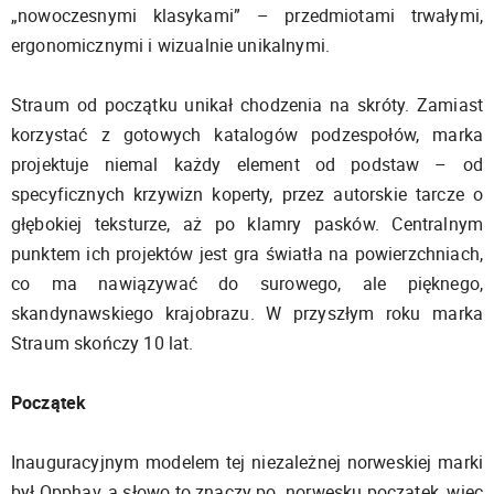
„nowoczesnymi klasykami” – przedmiotami trwałymi,
ergonomicznymi i wizualnie unikalnymi.
Straum od początku unikał chodzenia na skróty. Zamiast
korzystać z gotowych katalogów podzespołów, marka
projektuje niemal każdy element od podstaw – od
specyficznych krzywizn koperty, przez autorskie tarcze o
głębokiej teksturze, aż po klamry pasków. Centralnym
punktem ich projektów jest gra światła na powierzchniach,
co ma nawiązywać do surowego, ale pięknego,
skandynawskiego krajobrazu. W przyszłym roku marka
Straum skończy 10 lat.
Początek
Inauguracyjnym modelem tej niezależnej norweskiej marki
był Opphav, a słowo to znaczy po norwesku początek, więc