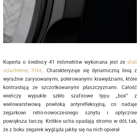
Koperta o średnicy 41 milimetrów wykonana jest ze
stali
szlachetnej 316L
. Charakteryzuje się dynamiczną linią z
wyraźnie zarysowanymi, polerowanymi krawędziami, które
kontrastują ze szczotkowanymi płaszczyznami. Całość
wieńczy wypukłe szkło szafirowe typu „box” z
wielowarstwową powłoką antyrefleksyjną, co nadaje
zegarkowi retro-nowoczesnego sznytu i optycznie
powiększa tarczę. Krótkie ucha opadają stromo w dół, tak,
że z boku zegarek wygląda jakby się na nich opierał.