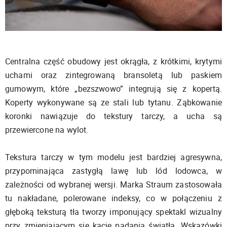
Centralna część obudowy jest okrągła, z krótkimi, krytymi
uchami oraz zintegrowaną bransoletą lub paskiem
gumowym, które „bezszwowo” integrują się z kopertą.
Koperty wykonywane są ze stali lub tytanu. Ząbkowanie
koronki nawiązuje do tekstury tarczy, a ucha są
przewiercone na wylot.
Tekstura tarczy w tym modelu jest bardziej agresywna,
przypominająca zastygłą lawę lub lód lodowca, w
zależności od wybranej wersji. Marka Straum zastosowała
tu nakładane, polerowane indeksy, co w połączeniu z
głęboką teksturą tła tworzy imponujący spektakl wizualny
przy zmieniającym się kącie padania światła. Wskazówki