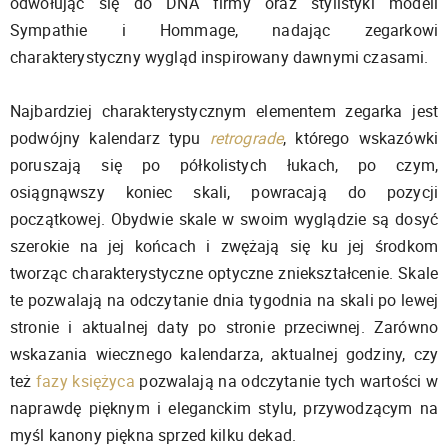
odwołując się do DNA firmy oraz stylistyki modeli
Sympathie i Hommage, nadając zegarkowi
charakterystyczny wygląd inspirowany dawnymi czasami.
Najbardziej charakterystycznym elementem zegarka jest
podwójny kalendarz typu
retrograde
, którego wskazówki
poruszają się po półkolistych łukach, po czym,
osiągnąwszy koniec skali, powracają do pozycji
początkowej. Obydwie skale w swoim wyglądzie są dosyć
szerokie na jej końcach i zwężają się ku jej środkom
tworząc charakterystyczne optyczne zniekształcenie. Skale
te pozwalają na odczytanie dnia tygodnia na skali po lewej
stronie i aktualnej daty po stronie przeciwnej. Zarówno
wskazania wiecznego kalendarza, aktualnej godziny, czy
też
fazy księżyca
pozwalają na odczytanie tych wartości w
naprawdę pięknym i eleganckim stylu, przywodzącym na
myśl kanony piękna sprzed kilku dekad.