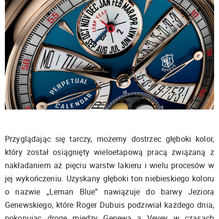
Przyglądając się tarczy, możemy dostrzec głęboki kolor,
który został osiągnięty wieloetapową pracą związaną z
nakładaniem aż pięciu warstw lakieru i wielu procesów w
jej wykończeniu. Uzyskany głęboki ton niebieskiego koloru
o nazwie „Leman Blue” nawiązuje do barwy Jeziora
Genewskiego, które Roger Dubuis podziwiał każdego dnia,
pokonując drogę między Genewą a Vevey w czasach