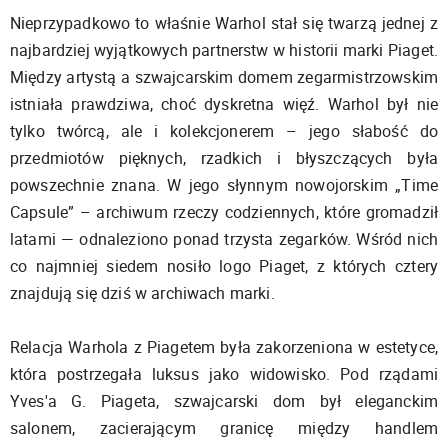
Nieprzypadkowo to właśnie Warhol stał się twarzą jednej z
najbardziej wyjątkowych partnerstw w historii marki Piaget.
Między artystą a szwajcarskim domem zegarmistrzowskim
istniała prawdziwa, choć dyskretna więź. Warhol był nie
tylko twórcą, ale i kolekcjonerem – jego słabość do
przedmiotów pięknych, rzadkich i błyszczących była
powszechnie znana. W jego słynnym nowojorskim „Time
Capsule” – archiwum rzeczy codziennych, które gromadził
latami — odnaleziono ponad trzysta zegarków. Wśród nich
co najmniej siedem nosiło logo Piaget, z których cztery
znajdują się dziś w archiwach marki.
Relacja Warhola z Piagetem była zakorzeniona w estetyce,
która postrzegała luksus jako widowisko. Pod rządami
Yves'a G. Piageta, szwajcarski dom był eleganckim
salonem, zacierającym granicę między handlem