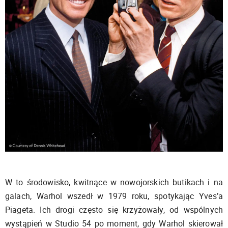
W to środowisko, kwitnące w nowojorskich butikach i na
galach, Warhol wszedł w 1979 roku, spotykając Yves’a
Piageta. Ich drogi często się krzyżowały, od wspólnych
wystąpień w Studio 54 po moment, gdy Warhol skierował