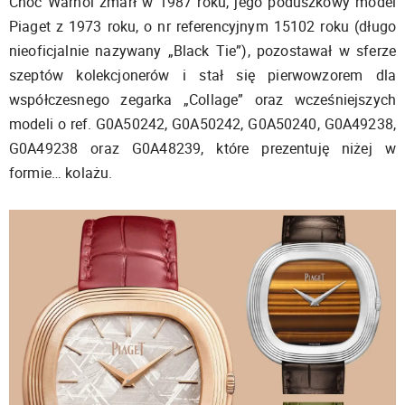
Choć Warhol zmarł w 1987 roku, jego poduszkowy model
Piaget z 1973 roku, o nr referencyjnym 15102 roku (długo
nieoficjalnie nazywany „Black Tie”), pozostawał w sferze
szeptów kolekcjonerów i stał się pierwowzorem dla
współczesnego zegarka „Collage” oraz wcześniejszych
modeli o ref. G0A50242, G0A50242, G0A50240, G0A49238,
G0A49238 oraz G0A48239, które prezentuję niżej w
formie… kolażu.