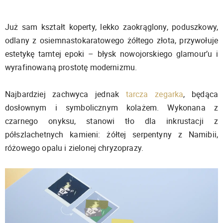
Już sam kształt koperty, lekko zaokrąglony, poduszkowy,
odlany z osiemnastokaratowego żółtego złota, przywołuje
estetykę tamtej epoki – błysk nowojorskiego glamour’u i
wyrafinowaną prostotę modernizmu.
Najbardziej zachwyca jednak
tarcza zegarka
, będąca
dosłownym i symbolicznym kolażem. Wykonana z
czarnego onyksu, stanowi tło dla inkrustacji z
półszlachetnych kamieni: żółtej serpentyny z Namibii,
różowego opalu i zielonej chryzoprazy.