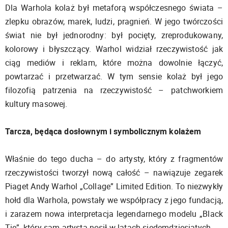
Dla Warhola kolaż był metaforą współczesnego świata –
zlepku obrazów, marek, ludzi, pragnień. W jego twórczości
świat nie był jednorodny: był pocięty, zreprodukowany,
kolorowy i błyszczący. Warhol widział rzeczywistość jak
ciąg mediów i reklam, które można dowolnie łączyć,
powtarzać i przetwarzać. W tym sensie kolaż był jego
filozofią patrzenia na rzeczywistość – patchworkiem
kultury masowej.
Tarcza, będąca dosłownym i symbolicznym kolażem
Właśnie do tego ducha – do artysty, który z fragmentów
rzeczywistości tworzył nową całość – nawiązuje zegarek
Piaget Andy Warhol „Collage” Limited Edition. To niezwykły
hołd dla Warhola, powstały we współpracy z jego fundacją,
i zarazem nowa interpretacja legendarnego modelu „Black
Tie”, który sam artysta nosił w latach siedemdziesiątych.