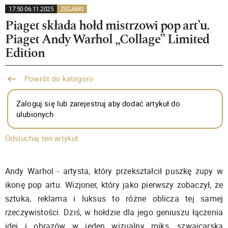
17:50 06.11.2025
ZEGARKI
Piaget składa hołd mistrzowi pop art’u.
Piaget Andy Warhol „Collage” Limited
Edition
Powrót do kategorii
Zaloguj się lub zarejestruj aby dodać artykuł do
ulubionych
Odsłuchaj ten artykuł:
Andy Warhol - artysta, który przekształcił puszkę zupy w
ikonę pop artu. Wizjoner, który jako pierwszy zobaczył, że
sztuka, reklama i luksus to różne oblicza tej samej
rzeczywistości. Dziś, w hołdzie dla jego geniuszu łączenia
idei i obrazów w jeden wizualny miks, szwajcarska