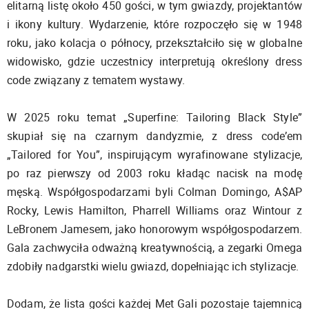
elitarną listę około 450 gości, w tym gwiazdy, projektantów
i ikony kultury. Wydarzenie, które rozpoczęło się w 1948
roku, jako kolacja o północy, przekształciło się w globalne
widowisko, gdzie uczestnicy interpretują określony dress
code związany z tematem wystawy.
W 2025 roku temat „Superfine: Tailoring Black Style”
skupiał się na czarnym dandyzmie, z dress code’em
„Tailored for You”, inspirującym wyrafinowane stylizacje,
po raz pierwszy od 2003 roku kładąc nacisk na modę
męską. Współgospodarzami byli Colman Domingo, A$AP
Rocky, Lewis Hamilton, Pharrell Williams oraz Wintour z
LeBronem Jamesem, jako honorowym współgospodarzem.
Gala zachwyciła odważną kreatywnością, a zegarki Omega
zdobiły nadgarstki wielu gwiazd, dopełniając ich stylizacje.
Dodam, że lista gości każdej Met Gali pozostaje tajemnicą