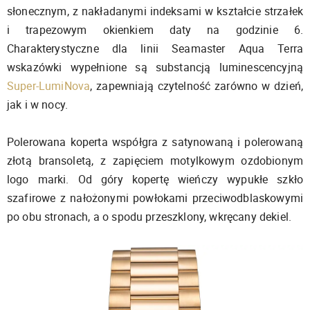
słonecznym, z nakładanymi indeksami w kształcie strzałek
i trapezowym okienkiem daty na godzinie 6.
Charakterystyczne dla linii Seamaster Aqua Terra
wskazówki wypełnione są substancją luminescencyjną
Super-LumiNova
, zapewniają czytelność zarówno w dzień,
jak i w nocy.
Polerowana koperta współgra z satynowaną i polerowaną
złotą bransoletą, z zapięciem motylkowym ozdobionym
logo marki. Od góry kopertę wieńczy wypukłe szkło
szafirowe z nałożonymi powłokami przeciwodblaskowymi
po obu stronach, a o spodu przeszklony, wkręcany dekiel.