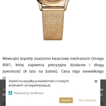
Wewnątrz koperty osadzono kwarcowy mechanizm Omega
4061, który zapewnia precyzyjne działanie i długą
żywotność (4 lata na baterii). Cena tego niewielkiego
zegarka Omega to 126 200 złotych.
×
Zezwól na wysyłkę powiadomień o nowych
W celu poprawienia jakości usług korzystamy z plików
artykułach od zegarkiipasja.pl.
cookies. Pozostanie na stronie oznacza, iż wyrażasz zgodę na
Paul Tazewell i Seamaster Diver 300M
Powered by SendPulse
to, że pliki cookies będą przechowywane w Twoim urządzeniu.
Więcej informacji
AKCEPTUJĘ
Zezwól
Nie zezwalaj
Zdobywca Oscara, projektant kostiumów Paul Tazewell,