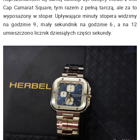
Cap Camarat Square, tym razem z pełną tarczą, ale za to
wyposażony w stoper. Upływające minuty stopera widzimy
na godzinie 9., mały sekundnik na godzinie 6., a na 12
umieszczono licznik dziesiątych części sekundy.