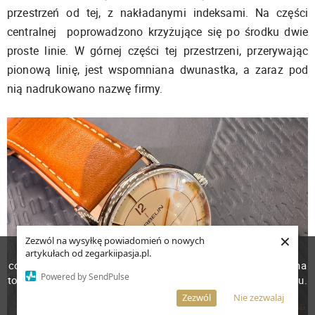
przestrzeń od tej, z nakładanymi indeksami. Na części
centralnej poprowadzono krzyżujące się po środku dwie
proste linie. W górnej części tej przestrzeni, przerywając
pionową linię, jest wspomniana dwunastka, a zaraz pod
nią nadrukowano nazwę firmy.
×
Zezwól na wysyłkę powiadomień o nowych
W celu poprawienia jakości usług korzystamy z plików
artykułach od zegarkiipasja.pl.
cookies. Pozostanie na stronie oznacza, iż wyrażasz zgodę na
Powered by SendPulse
to, że pliki cookies będą przechowywane w Twoim urządzeniu.
Więcej informacji
AKCEPTUJĘ
Zezwól
Nie zezwalaj