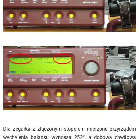
Dla zegarka z złączonym stoperem mierzone przyrządem
wychylenia balansu wynoszą 252⁰, a dobowa chwilowa