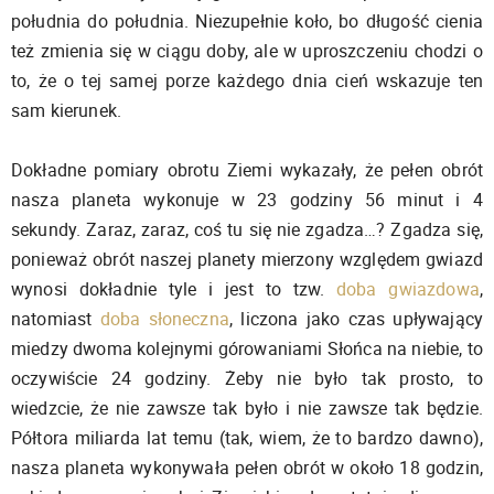
południa do południa. Niezupełnie koło, bo długość cienia
też zmienia się w ciągu doby, ale w uproszczeniu chodzi o
to, że o tej samej porze każdego dnia cień wskazuje ten
sam kierunek.
Dokładne pomiary obrotu Ziemi wykazały, że pełen obrót
nasza planeta wykonuje w 23 godziny 56 minut i 4
sekundy. Zaraz, zaraz, coś tu się nie zgadza…? Zgadza się,
ponieważ obrót naszej planety mierzony względem gwiazd
wynosi dokładnie tyle i jest to tzw.
doba gwiazdowa
,
natomiast
doba słoneczna
, liczona jako czas upływający
miedzy dwoma kolejnymi górowaniami Słońca na niebie, to
oczywiście 24 godziny. Żeby nie było tak prosto, to
wiedzcie, że nie zawsze tak było i nie zawsze tak będzie.
Półtora miliarda lat temu (tak, wiem, że to bardzo dawno),
nasza planeta wykonywała pełen obrót w około 18 godzin,