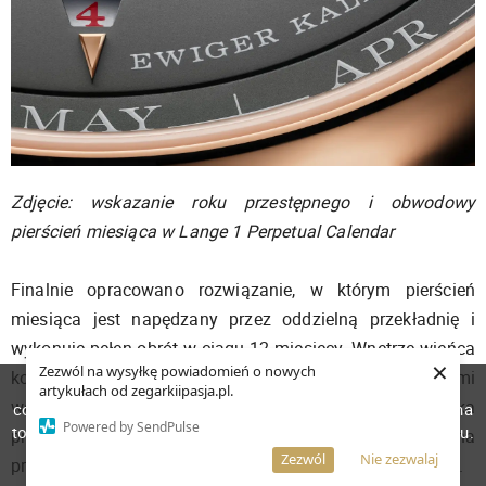
Zdjęcie: wskazanie roku przestępnego i obwodowy
pierścień miesiąca w Lange 1 Perpetual Calendar
Finalnie opracowano rozwiązanie, w którym pierścień
miesiąca jest napędzany przez oddzielną przekładnię i
wykonuje pełen obrót w ciągu 12 miesięcy. Wnętrze wieńca
×
Zezwól na wysyłkę powiadomień o nowych
koła zębatego ma obwodowy kontur z falistymi
W celu poprawienia jakości usług korzystamy z plików
artykułach od zegarkiipasja.pl.
wgłębieniami. Dociskana sprężyną dźwignia próbnika
cookies. Pozostanie na stronie oznacza, iż wyrażasz zgodę na
Powered by SendPulse
to, że pliki cookies będą przechowywane w Twoim urządzeniu.
przesuwa się wzdłuż tego konturu i jest odchylona
Więcej informacji
AKCEPTUJĘ
Zezwól
Nie zezwalaj
proporcjonalnie do głębokości odpowiedniego wgłębienia.