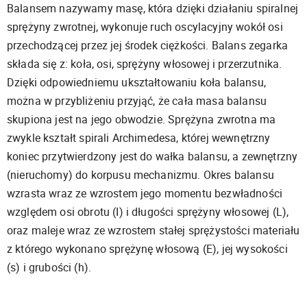
Balansem nazywamy masę, która dzięki działaniu spiralnej
sprężyny zwrotnej, wykonuje ruch oscylacyjny wokół osi
przechodzącej przez jej środek ciężkości. Balans zegarka
składa się z: koła, osi, sprężyny włosowej i przerzutnika.
Dzięki odpowiedniemu ukształtowaniu koła balansu,
można w przybliżeniu przyjąć, że cała masa balansu
skupiona jest na jego obwodzie. Sprężyna zwrotna ma
zwykle kształt spirali Archimedesa, której wewnętrzny
koniec przytwierdzony jest do wałka balansu, a zewnętrzny
(nieruchomy) do korpusu mechanizmu. Okres balansu
wzrasta wraz ze wzrostem jego momentu bezwładności
względem osi obrotu (I) i długości sprężyny włosowej (L),
oraz maleje wraz ze wzrostem stałej sprężystości materiału
z którego wykonano sprężynę włosową (E), jej wysokości
(s) i grubości (h).