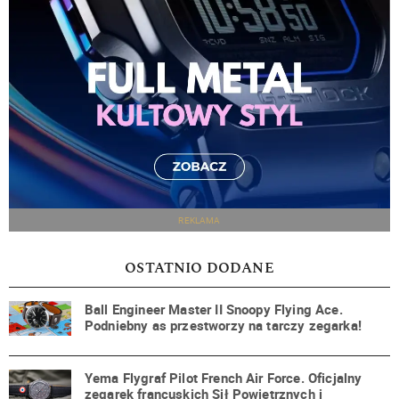
REKLAMA
OSTATNIO DODANE
Ball Engineer Master II Snoopy Flying Ace.
Podniebny as przestworzy na tarczy zegarka!
Yema Flygraf Pilot French Air Force. Oficjalny
zegarek francuskich Sił Powietrznych i