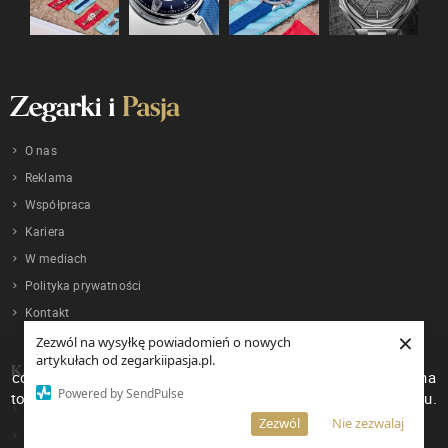
O nas
Reklama
Współpraca
Kariera
W mediach
Polityka prywatności
Kontakt
×
Zezwól na wysyłkę powiadomień o nowych
W celu poprawienia jakości usług korzystamy z plików
artykułach od zegarkiipasja.pl.
KATEGORIE
cookies. Pozostanie na stronie oznacza, iż wyrażasz zgodę na
Powered by SendPulse
to, że pliki cookies będą przechowywane w Twoim urządzeniu.
Zegarki
Więcej informacji
AKCEPTUJĘ
Zezwól
Nie zezwalaj
Wiadomości