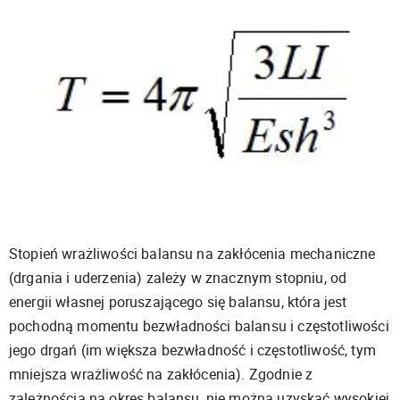
Stopień wrażliwości balansu na zakłócenia mechaniczne
(drgania i uderzenia) zależy w znacznym stopniu, od
energii własnej poruszającego się balansu, która jest
pochodną momentu bezwładności balansu i częstotliwości
jego drgań (im większa bezwładność i częstotliwość, tym
mniejsza wrażliwość na zakłócenia). Zgodnie z
zależnością na okres balansu, nie można uzyskać wysokiej