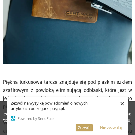
Piękna turkusowa tarcza znajduje się pod płaskim szkłem
szafirowym z powłoką eliminującą odblaski, które jest w
jednej płaszczyźnie z górną krawędzią obrotowego
×
Zezwól na wysyłkę powiadomień o nowych
pierścienia.
W celu poprawienia jakości usług korzystamy z plików
artykułach od zegarkiipasja.pl.
cookies. Pozostanie na stronie oznacza, iż wyrażasz zgodę na
Powered by SendPulse
to, że pliki cookies będą przechowywane w Twoim urządzeniu.
Wewnątrz koperty osadzono mechanizm Powermatic 80 z
Więcej informacji
AKCEPTUJĘ
Zezwól
Nie zezwalaj
automatycznym naciągiem i ze sprężyną balansu