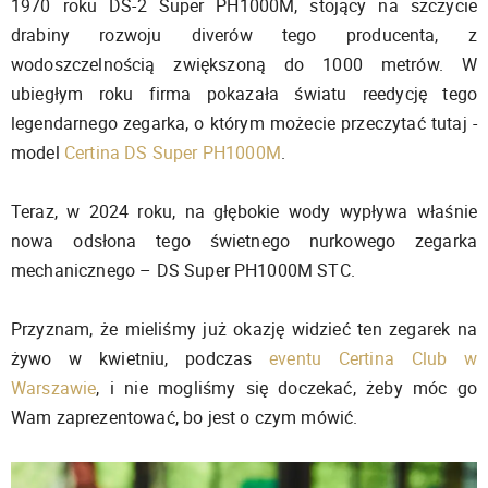
1970 roku DS-2 Super PH1000M, stojący na szczycie
drabiny rozwoju diverów tego producenta, z
wodoszczelnością zwiększoną do 1000 metrów. W
ubiegłym roku firma pokazała światu reedycję tego
legendarnego zegarka, o którym możecie przeczytać tutaj -
model
Certina DS Super PH1000M
.
Teraz, w 2024 roku, na głębokie wody wypływa właśnie
nowa odsłona tego świetnego nurkowego zegarka
mechanicznego – DS Super PH1000M STC.
Przyznam, że mieliśmy już okazję widzieć ten zegarek na
żywo w kwietniu, podczas
eventu Certina Club w
Warszawie
, i nie mogliśmy się doczekać, żeby móc go
Wam zaprezentować, bo jest o czym mówić.