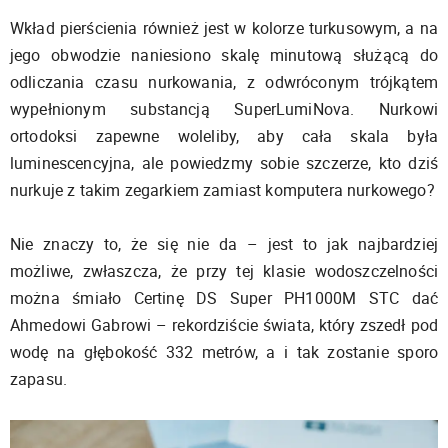
Wkład pierścienia również jest w kolorze turkusowym, a na
jego obwodzie naniesiono skalę minutową służącą do
odliczania czasu nurkowania, z odwróconym trójkątem
wypełnionym substancją SuperLumiNova. Nurkowi
ortodoksi zapewne woleliby, aby cała skala była
luminescencyjna, ale powiedzmy sobie szczerze, kto dziś
nurkuje z takim zegarkiem zamiast komputera nurkowego?
Nie znaczy to, że się nie da – jest to jak najbardziej
możliwe, zwłaszcza, że przy tej klasie wodoszczelności
można śmiało Certinę DS Super PH1000M STC dać
Ahmedowi Gabrowi – rekordziście świata, który zszedł pod
wodę na głębokość 332 metrów, a i tak zostanie sporo
zapasu.