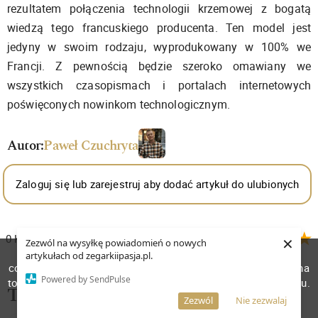
rezultatem połączenia technologii krzemowej z bogatą
wiedzą tego francuskiego producenta. Ten model jest
jedyny w swoim rodzaju, wyprodukowany w 100% we
Francji. Z pewnością będzie szeroko omawiany we
wszystkich czasopismach i portalach internetowych
poświęconych nowinkom technologicznym.
Autor:
Paweł Czuchryta
Zaloguj się lub zarejestruj aby dodać artykuł do ulubionych
×
0
Komentarzy
Średnia
5.00
Zezwól na wysyłkę powiadomień o nowych
W celu poprawienia jakości usług korzystamy z plików
artykułach od zegarkiipasja.pl.
Zaloguj się lub zarejestruj aby zostawić komentarz
cookies. Pozostanie na stronie oznacza, iż wyrażasz zgodę na
Powered by SendPulse
to, że pliki cookies będą przechowywane w Twoim urządzeniu.
Tagi:
Więcej informacji
AKCEPTUJĘ
Zezwól
Nie zezwalaj