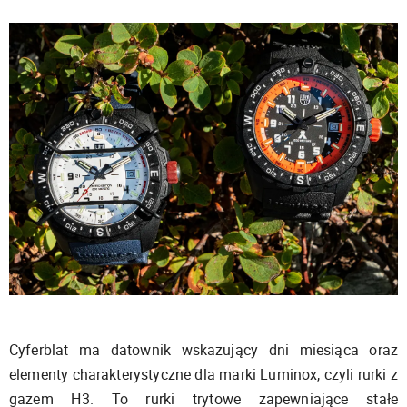
Cyferblat ma datownik wskazujący dni miesiąca oraz
elementy charakterystyczne dla marki Luminox, czyli rurki z
gazem H3. To rurki trytowe zapewniające stałe