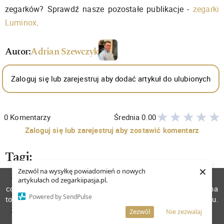
zegarków? Sprawdź nasze pozostałe publikacje -
zegarki
Luminox
.
Autor:
Adrian Szewczyk
Zaloguj się lub zarejestruj aby dodać artykuł do ulubionych
0
Komentarzy
Średnia
0.00
Zaloguj się lub zarejestruj aby zostawić komentarz
Tagi:
×
Zezwól na wysyłkę powiadomień o nowych
ZEGAREK MĘSKI NA PASKU
ZEGARKI WOJSKOWE
W celu poprawienia jakości usług korzystamy z plików
artykułach od zegarkiipasja.pl.
cookies. Pozostanie na stronie oznacza, iż wyrażasz zgodę na
ZEGARKI KWARCOWE
ZEGAREK DO BIEGANIA
Powered by SendPulse
to, że pliki cookies będą przechowywane w Twoim urządzeniu.
Więcej informacji
ZEGARKI SPORTOWE
ZEGAREK WODOSZCZELNY
AKCEPTUJĘ
Zezwól
Nie zezwalaj