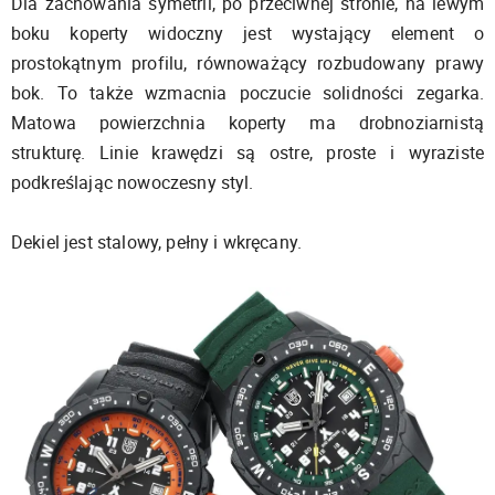
Dla zachowania symetrii, po przeciwnej stronie, na lewym
boku koperty widoczny jest wystający element o
prostokątnym profilu, równoważący rozbudowany prawy
bok. To także wzmacnia poczucie solidności zegarka.
Matowa powierzchnia koperty ma drobnoziarnistą
strukturę. Linie krawędzi są ostre, proste i wyraziste
podkreślając nowoczesny styl.
Dekiel jest stalowy, pełny i wkręcany.