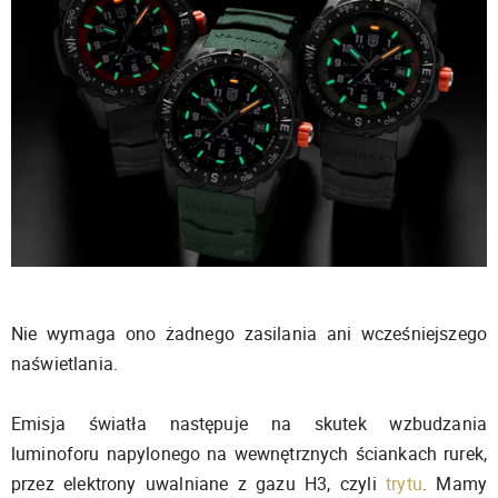
Nie wymaga ono żadnego zasilania ani wcześniejszego
naświetlania.
Emisja światła następuje na skutek wzbudzania
luminoforu napylonego na wewnętrznych ściankach rurek,
przez elektrony uwalniane z gazu H3, czyli
trytu
. Mamy