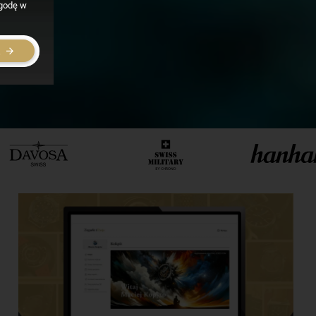
zgodę w
E