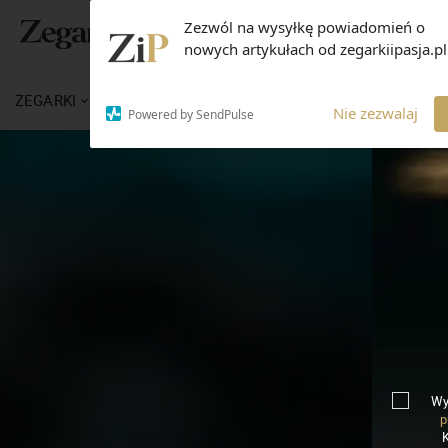
Zezwól na wysyłkę powiadomień o
nowych artykułach od zegarkiipasja.pl
ZEGARKI
WIADOMOŚCI
WIEDZA
MARKI
Nie zezwalaj
Powered by SendPulse
Wy
p