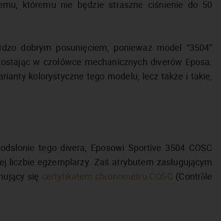
emu, któremu nie będzie straszne ciśnienie do 50
ardzo dobrym posunięciem, ponieważ model “3504”
zostając w czołówce mechanicznych diverów Eposa.
ianty kolorystyczne tego modelu, lecz także i takie,
 odsłonie tego divera, Eposowi Sportive 3504 COSC
ej liczbie egzemplarzy. Zaś atrybutem zasługującym
mujący się
certyfikatem chronometru COSC
(Contrôle