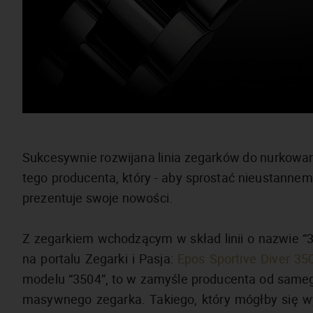
Sukcesywnie rozwijana linia zegarków do nurkowani
tego producenta, który - aby sprostać nieustannem
prezentuje swoje nowości.
Z zegarkiem wchodzącym w skład linii o nazwie “
na portalu Zegarki i Pasja:
Epos Sportive Diver 35
modelu “3504”, to w zamyśle producenta od sameg
masywnego zegarka. Takiego, który mógłby się wy