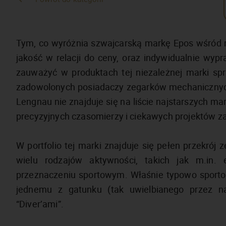
Tym, co wyróżnia szwajcarską markę Epos wśród 
jakość w relacji do ceny, oraz indywidualnie wyp
zauważyć w produktach tej niezależnej marki spr
zadowolonych posiadaczy zegarków mechanicznych
Lengnau nie znajduje się na liście najstarszych ma
precyzyjnych czasomierzy i ciekawych projektów za
W portfolio tej marki znajduje się pełen przekrój
wielu rodzajów aktywności, takich jak m.in. e
przeznaczeniu sportowym. Właśnie typowo sportow
jednemu z gatunku (tak uwielbianego przez n
“Diver’ami”.