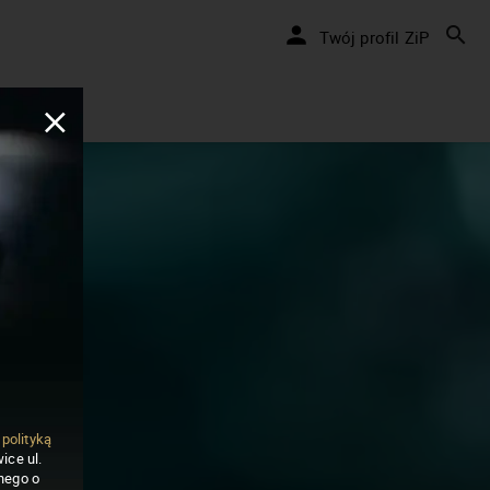
Twój profil ZiP
ą
polityką
ice ul.
nego o