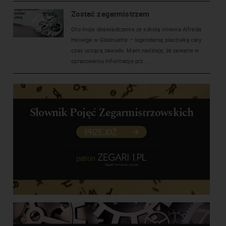
Zostać zegarmistrzem
Oto moje doświadczenie ze szkołą imienia Alfreda
Helwiga w Glashuette – legendarną placówką cały
czas uczącą zawodu. Mam nadzieję, że zawarte w
opracowaniu informacje prz ...
Słownik Pojęć Zegarmistrzowskich
PRZEJDŹ
patron