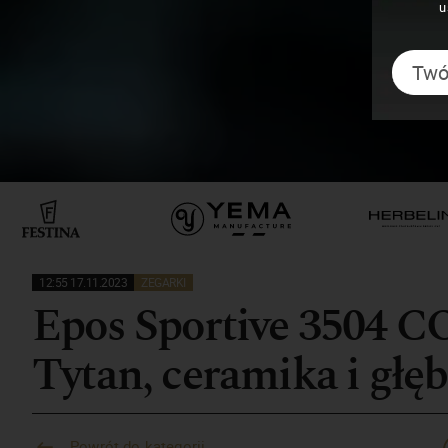
u
12:55 17.11.2023
ZEGARKI
Epos Sportive 3504 C
Tytan, ceramika i głę
Powrót do kategorii