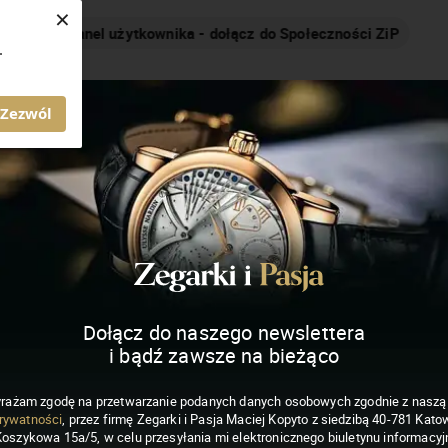
×
Nakręcamy pozytywnie... cały czas!
.
MAGAZYN ZEGARKI I PASJA
Zezwól
Dołącz do naszego newslettera
i bądź zawsze na bieżąco
rażam zgodę na przetwarzanie podanych danych osobowych zgodnie z nasz
rywatności
, przez firmę Zegarki i Pasja Maciej Kopyto z siedzibą 40-781 Katow
Koszykowa 15a/5, w celu przesyłania mi elektronicznego biuletynu informacyj