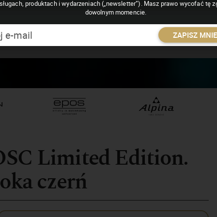
sługach, produktach i wydarzeniach („newsletter”). Masz prawo wycofać tę 
dowolnym momencie.
ZAPISZ MNI
OSC Limited Edition.
boka czerń