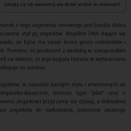
Zaloguj się lub zarejestruj aby dodać artykuł do ulubionych
marek z tego segmentu cenowego jest bardzo dobra
racowany styl jej zegarków. Wspólne DNA dające się
awiło, że Epos ma swoje liczne grono miłośników i
. Pomimo, że producent z siedzibą w szwajcarskim
rek na świecie, to jego bogata historia w wytwarzaniu
sługuje na uznanie.
 zegarków, w zasadzie każdym stylu i stworzonych do
legancko-klasyczne, lotnicze typu “pilot” oraz o
emu zegarkowi przyjrzymy się dzisiaj, a dokładniej
as) zegarków do nurkowania, potocznie zwanego