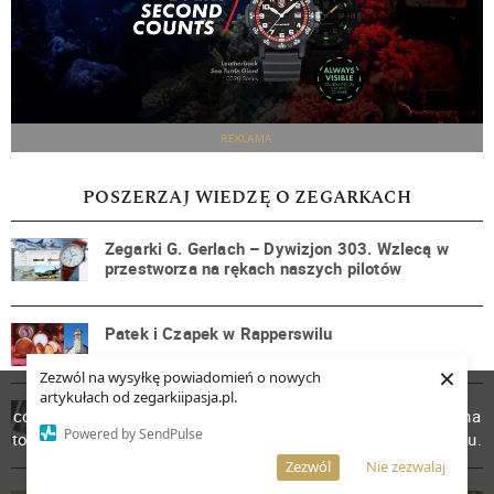
REKLAMA
POSZERZAJ WIEDZĘ O ZEGARKACH
Zegarki G. Gerlach – Dywizjon 303. Wzlecą w
przestworza na rękach naszych pilotów
Patek i Czapek w Rapperswilu
×
Zezwól na wysyłkę powiadomień o nowych
W celu poprawienia jakości usług korzystamy z plików
artykułach od zegarkiipasja.pl.
Zegarmistrzostwo jako sztuka, sztuka jako
cookies. Pozostanie na stronie oznacza, iż wyrażasz zgodę na
inspiracja dla zegarmistrzostwa
Powered by SendPulse
to, że pliki cookies będą przechowywane w Twoim urządzeniu.
Więcej informacji
AKCEPTUJĘ
Zezwól
Nie zezwalaj