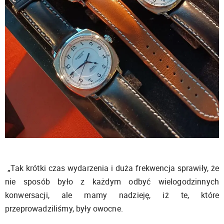
„Tak krótki czas wydarzenia i duża frekwencja sprawiły, że
nie sposób było z każdym odbyć wielogodzinnych
konwersacji, ale mamy nadzieję, iż te, które
przeprowadziliśmy, były owocne.