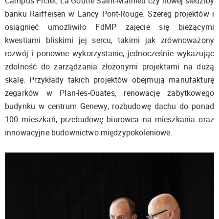
Campus Pictet, La Goutte Saint-Mathieu czy nowej siedziby
banku Raiffeisen w Lancy Pont-Rouge. Szereg projektów i
osiągnięć umożliwiło FdMP zajęcie się bieżącymi
kwestiami bliskimi jej sercu, takimi jak zrównoważony
rozwój i ponowne wykorzystanie, jednocześnie wykazując
zdolność do zarządzania złożonymi projektami na dużą
skalę. Przykłady takich projektów obejmują manufakturę
zegarków w Plan-les-Ouates, renowację zabytkowego
budynku w centrum Genewy, rozbudowę dachu do ponad
100 mieszkań, przebudowę biurowca na mieszkania oraz
innowacyjne budownictwo międzypokoleniowe.