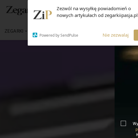
Zezwól na wysyłkę powiadomień o
nowych artykułach od zegarkiipasja.pl
ZEGARKI
WIADOMOŚCI
WIEDZA
MARKI
Nie zezwalaj
Powered by SendPulse
Wy
p