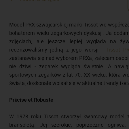
Model PRX szwajcarskiej marki Tissot we współcz
bohaterem wielu zegarkowych dyskusji. Ja dodam 
zdjęciach, ale jeszcze lepiej wygląda na ż
recenzowaliśmy jedną z jego wersji -
Tissot P
zastanawia się nad wyborem PRXa, zalecam osobis
nie dziwi - zegarek wygląda świetnie. A nawią
sportowych zegarków z lat 70. XX wieku, która 
świata, doskonale wpisał się w aktualne trendy i 
Précise et Robuste
W 1978 roku Tissot stworzył kwarcowy model z 
bransoletą. Jej szerokie, poprzeczne ogniwa