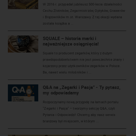
W 2016 r. przypadał jubileusz 500-lecia działalności
Cechu Złotników, Zegarmistrzów, Optyków, Grawerów
i Brązowników m.st. Warszawy. Z tej okazji wydana
została książka a ...
SQUALE – historia marki i
najważniejsze osiągnięcia!
Squale to producent zegarków, który z dużym
prawdopodobieństwem nie jest powszechnie znany i
kojarzony przez użytkowników zegarków w Polsce.
Ba, nawet wielu miłośników i ...
Q&A na „Zegarki i Pasja” - Ty pytasz,
my odpowiadamy
Rozpoczynamy nową przygodę na łamach portalu
"Zegarki i Pasja" – tworzymy sekcję Q&A, czyli
Pytania i Odpowiedzi! Chcemy, aby nasz serwis
branżowy był miejscem, w którym ...