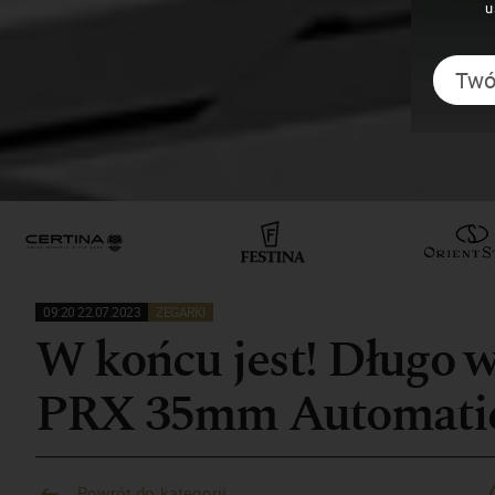
u
09:20 22.07.2023
ZEGARKI
W końcu jest! Długo 
PRX 35mm Automati
Powrót do kategorii