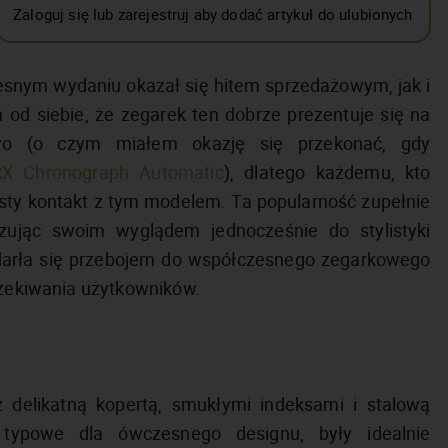
Zaloguj się lub zarejestruj aby dodać artykuł do ulubionych
esnym wydaniu okazał się hitem sprzedażowym, jak i
od siebie, że zegarek ten dobrze prezentuje się na
ywo (o czym miałem okazję się przekonać, gdy
RX Chronograph Automatic
), dlatego każdemu, kto
ty kontakt z tym modelem. Ta popularność zupełnie
zując swoim wyglądem jednocześnie do stylistyki
wdarła się przebojem do współczesnego zegarkowego
oczekiwania użytkowników.
delikatną kopertą, smukłymi indeksami i stalową
, typowe dla ówczesnego designu, były idealnie