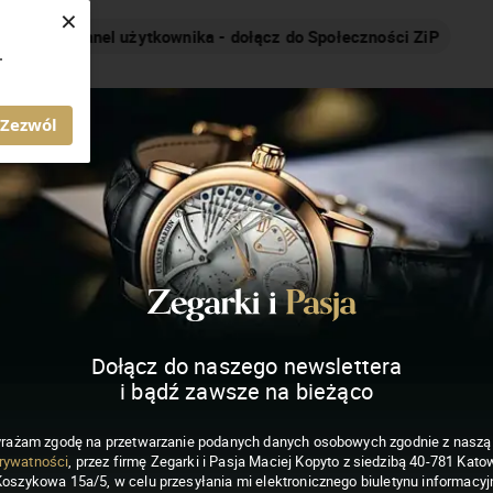
×
Nakręcamy pozytywnie... cały czas!
.
MAGAZYN ZEGARKI I PASJA
Zezwól
Dołącz do naszego newslettera
i bądź zawsze na bieżąco
rażam zgodę na przetwarzanie podanych danych osobowych zgodnie z nasz
rywatności
, przez firmę Zegarki i Pasja Maciej Kopyto z siedzibą 40-781 Katow
Koszykowa 15a/5, w celu przesyłania mi elektronicznego biuletynu informacyj