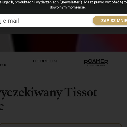
sługach, produktach i wydarzeniach („newsletter”). Masz prawo wycofać tę 
dowolnym momencie.
ZAPISZ MNI
wyczekiwany Tissot
c