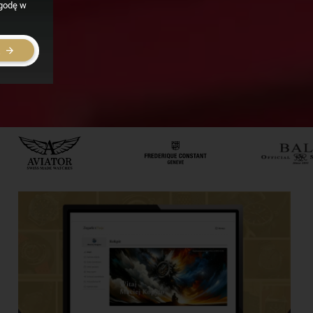
zgodę w
E