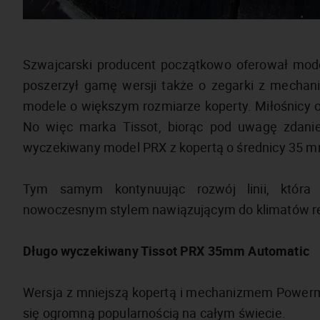
Szwajcarski producent początkowo oferował mo
poszerzył gamę wersji także o zegarki z mecha
modele o większym rozmiarze koperty. Miłośnicy o
No więc marka Tissot, biorąc pod uwagę zdani
wyczekiwany model PRX z kopertą o średnicy 35
Tym samym kontynuując rozwój linii, która 
nowoczesnym stylem nawiązującym do klimatów retr
Długo wyczekiwany Tissot PRX 35mm Automatic
Wersja z mniejszą kopertą i mechanizmem Powermat
się ogromną popularnością na całym świecie.