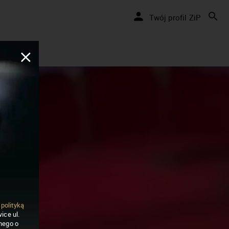
Twój profil ZiP
ą
polityką
ice ul.
nego o