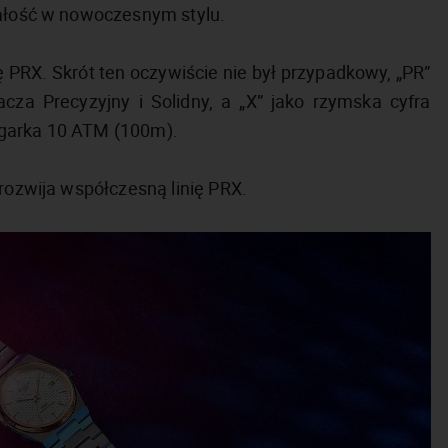
całość w nowoczesnym stylu.
ę PRX. Skrót ten oczywiście nie był przypadkowy, „PR”
acza Precyzyjny i Solidny, a „X” jako rzymska cyfra
egarka 10 ATM (100m).
 rozwija współczesną linię PRX.