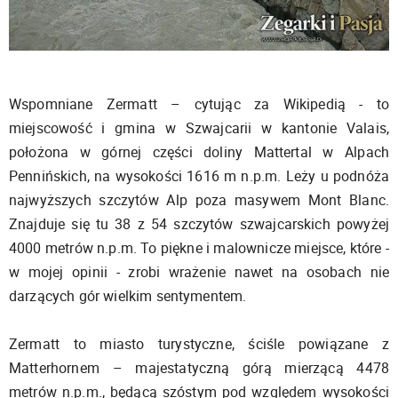
Wspomniane Zermatt – cytując za Wikipedią - to
miejscowość i gmina w Szwajcarii w kantonie Valais,
położona w górnej części doliny Mattertal w Alpach
Pennińskich, na wysokości 1616 m n.p.m. Leży u podnóża
najwyższych szczytów Alp poza masywem Mont Blanc.
Znajduje się tu 38 z 54 szczytów szwajcarskich powyżej
4000 metrów n.p.m. To piękne i malownicze miejsce, które -
w mojej opinii - zrobi wrażenie nawet na osobach nie
darzących gór wielkim sentymentem.
Zermatt to miasto turystyczne, ściśle powiązane z
Matterhornem – majestatyczną górą mierzącą 4478
metrów n.p.m., będącą szóstym pod względem wysokości