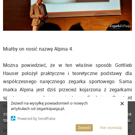
Miałby on nosić nazwę Alpina 4.
Można powiedzieć, że w ten właśnie sposób Gottlieb
Hauser położył praktyczne i teoretyczne podstawy dla
współczesnego naręcznego zegarka sportowego. Sama
marka Alpina jest dziś przecież kojarzona z zegarkami
sportowymi, a w duecie z siostrzaną Frederique Constant
×
Zezwól na wysyłkę powiadomień o nowych
to właśnie Alpina oferuje zegarki ze sportem związane.
W celu poprawienia jakości usług korzystamy z plików
artykułach od zegarkiipasja.pl.
cookies. Pozostanie na stronie oznacza, iż wyrażasz zgodę na
Powered by SendPulse
to, że pliki cookies będą przechowywane w Twoim urządzeniu.
Cofając się jeszcze w czasie - pierwszy sportowy zegarek
Więcej informacji
AKCEPTUJĘ
Zezwól
Nie zezwalaj
tej marki został wprowadzony na rynek w 1933 roku.