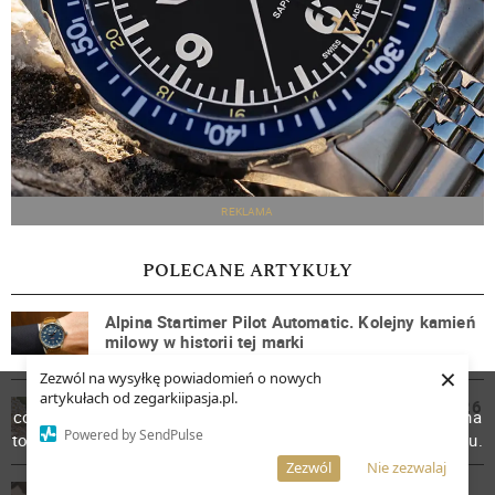
REKLAMA
POLECANE ARTYKUŁY
Alpina Startimer Pilot Automatic. Kolejny kamień
milowy w historii tej marki
×
Zezwól na wysyłkę powiadomień o nowych
W celu poprawienia jakości usług korzystamy z plików
artykułach od zegarkiipasja.pl.
Rolex (i nie tylko) podnosi ceny zegarków w 2026
cookies. Pozostanie na stronie oznacza, iż wyrażasz zgodę na
roku! Ile zapłacimy za popularne modele?
Powered by SendPulse
to, że pliki cookies będą przechowywane w Twoim urządzeniu.
Więcej informacji
AKCEPTUJĘ
Zezwól
Nie zezwalaj
Prezentujemy: Oris Artelier Complication. Akt