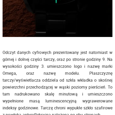
Odczyt danych cyfrowych prezentowany jest natomiast w
górnej i dolnej części tarczy, oraz po stronie godziny 9. Na
wysokości godziny 3. umieszczono logo i nazwę marki
Omega, oraz nazwę modelu. Płaszczyznę
tarczy/wyświetlacza oddziela od szkła wkładka o skośnej
powierzchni przechodzącej w wąski poziomy pierścień. To
tam nadrukowano skalę minutową i umieszczono
wypełnione masą luminescencyjną wygrawerowane
indeksy godzinowe. Tarczę chroni wypukłe szkło szafirowe
z powłoką antyrefleksyjną nałożoną po obu stronach.