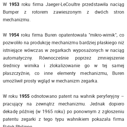
W
1953
roku firma Jaeger-LeCoultre przedstawiła naciąg
Bumper z rotorem zawieszonym z dwóch stron
mechanizmu.
W
1954
roku firma Buren opatentowała "mikro-wirnik", co
pozwoliło na produkcję mechanizmu bardziej płaskiego niż
istniejące wówczas w zegarkach wyposażonych w naciąg
automatyczny. Równocześnie poprzez zmniejszenie
średnicy wirnika i zlokalizowanie go w tej samej
płaszczyźnie, co inne elementy mechanizmu, Buren
umożliwił prosty wgląd w mechanizm zegarka.
W roku
1955
odnotowano patent na wahnik peryferyjny –
pracujący na zewnątrz mechanizmu. Jednak dopiero
dekadę później (w 1965 roku) po ponownym z zgłoszeniu
patentu zegarki z tego typu wahnikiem pokazała firma
Patek Philippe.