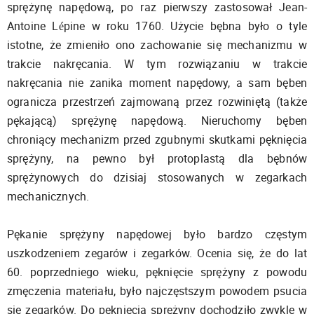
sprężynę napędową, po raz pierwszy zastosował Jean-
Antoine Lépine w roku 1760. Użycie bębna było o tyle
istotne, że zmieniło ono zachowanie się mechanizmu w
trakcie nakręcania. W tym rozwiązaniu w trakcie
nakręcania nie zanika moment napędowy, a sam bęben
ogranicza przestrzeń zajmowaną przez rozwiniętą (także
pękającą) sprężynę napędową. Nieruchomy bęben
chroniący mechanizm przed zgubnymi skutkami pęknięcia
sprężyny, na pewno był protoplastą dla bębnów
sprężynowych do dzisiaj stosowanych w zegarkach
mechanicznych.
Pękanie sprężyny napędowej było bardzo częstym
uszkodzeniem zegarów i zegarków. Ocenia się, że do lat
60. poprzedniego wieku, pęknięcie sprężyny z powodu
zmęczenia materiału, było najczęstszym powodem psucia
się zegarków. Do pęknięcia sprężyny dochodziło zwykle w