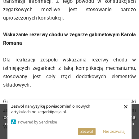
transmisji informacji. Z tego powodu w konstrukcjach
zegarkowych możliwe jest stosowanie bardzo
uproszczonych konstrukcji.
Wskazanie rezerwy chodu w zegarze gabinetowym Karola
Romana
Dla realizacji zespołu wskazania rezerwy chodu w
istniejących zegarkach z taką komplikacją mechanizmu,
stosowany jest cały rząd dodatkowych elementów
składowych.
Genialną realizację takiego wskazania przedstawił polski
×
Zezwól na wysyłkę powiadomień o nowych
zegarmistrz Karol Roman w swoim zegarze gabinetowym
W celu poprawienia jakości usług korzystamy z plików
artykułach od zegarkiipasja.pl.
cookies. Pozostanie na stronie oznacza, iż wyrażasz zgodę na
wykonanym w roku 2019 i przeznaczonym na aukcję
Powered by SendPulse
to, że pliki cookies będą przechowywane w Twoim urządzeniu.
WOŚP w 2020 roku.
Więcej informacji
AKCEPTUJĘ
Zezwól
Nie zezwalaj